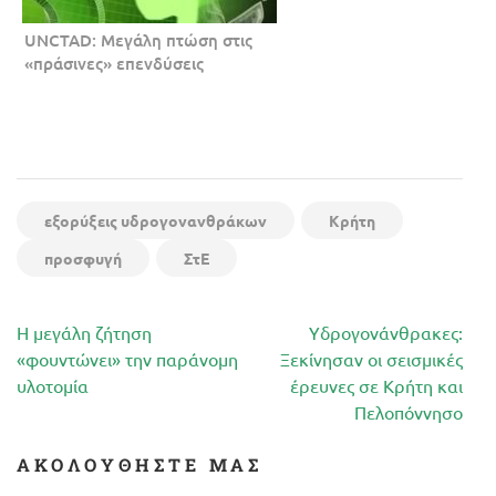
UNCTAD: Μεγάλη πτώση στις
«πράσινες» επενδύσεις
εξορύξεις υδρογονανθράκων
Κρήτη
προσφυγή
ΣτΕ
Πλοήγηση
Η μεγάλη ζήτηση
Υδρογονάνθρακες:
άρθρων
«φουντώνει» την παράνομη
Ξεκίνησαν οι σεισμικές
υλοτομία
έρευνες σε Κρήτη και
Πελοπόννησο
ΑΚΟΛΟΥΘΉΣΤΕ ΜΑΣ