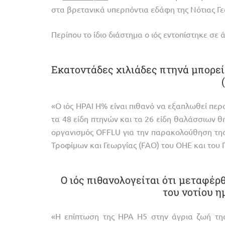
στα βρετανικά υπερπόντια εδάφη της Νότιας Γ
Περίπου το ίδιο διάστημα ο ιός εντοπίστηκε σε
Εκατοντάδες χιλιάδες πτηνά μπορεί 
«Ο ιός HPAI Η% είναι πιθανό να εξαπλωθεί περ
τα 48 είδη πτηνών και τα 26 είδη θαλάσσιων 
οργανισμός OFFLU για την παρακολούθηση της
Τροφίμων και Γεωργίας (FAO) του ΟΗΕ και του
O ιός πιθανολογείται ότι μεταφέ
του νοτίου ημ
«Η επίπτωση της HPA H5 στην άγρια ζωή της