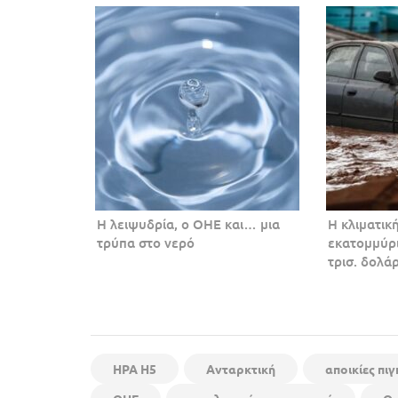
Η λειψυδρία, ο ΟΗΕ και… μια
Η κλιματικ
τρύπα στο νερό
εκατομμύρι
τρισ. δολά
HPA H5
Ανταρκτική
αποικίες πι