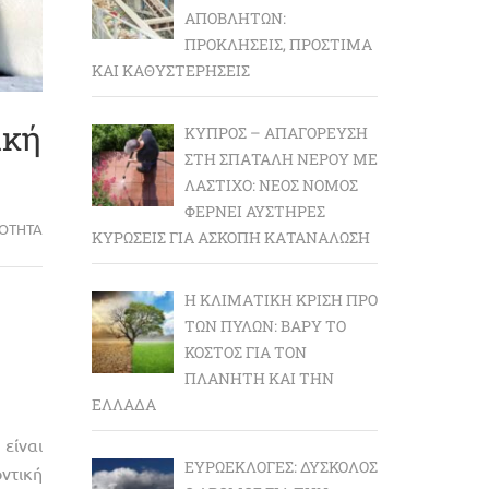
ΑΠΟΒΛΉΤΩΝ:
ΠΡΟΚΛΉΣΕΙΣ, ΠΡΌΣΤΙΜΑ
ΚΑΙ ΚΑΘΥΣΤΕΡΉΣΕΙΣ
ική
ΚΎΠΡΟΣ – ΑΠΑΓΌΡΕΥΣΗ
ΣΤΗ ΣΠΑΤΆΛΗ ΝΕΡΟΎ ΜΕ
ΛΆΣΤΙΧΟ: ΝΈΟΣ ΝΌΜΟΣ
ΦΈΡΝΕΙ ΑΥΣΤΗΡΈΣ
ΡΌΤΗΤΑ
ΚΥΡΏΣΕΙΣ ΓΙΑ ΆΣΚΟΠΗ ΚΑΤΑΝΆΛΩΣΗ
Η ΚΛΙΜΑΤΙΚΉ ΚΡΊΣΗ ΠΡΟ
ΤΩΝ ΠΥΛΏΝ: BΑΡΎ ΤΟ
ΚΌΣΤΟΣ ΓΙΑ ΤΟΝ
ΠΛΑΝΉΤΗ ΚΑΙ ΤΗΝ
ΕΛΛΆΔΑ
είναι
ΕΥΡΩΕΚΛΟΓΈΣ: ΔΎΣΚΟΛΟΣ
ντική