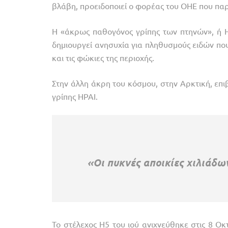
βλάβη, προειδοποιεί ο φορέας του ΟΗΕ που πα
Η «άκρως παθογόνος γρίπης των πτηνών», ή HP
δημιουργεί ανησυχία για πληθυσμούς ειδών που δ
και τις φώκιες της περιοχής.
Στην άλλη άκρη του κόσμου, στην Αρκτική, ε
γρίπης HPAI.
«Οι πυκνές αποικίες χιλιάδω
Το
στέλεχος H5
του ιού ανιχνεύθηκε στις 8 Οκ