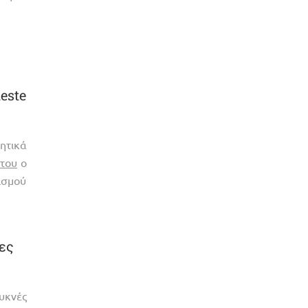
este
ητικά
 του
ο
ισμού
ες
υκνές