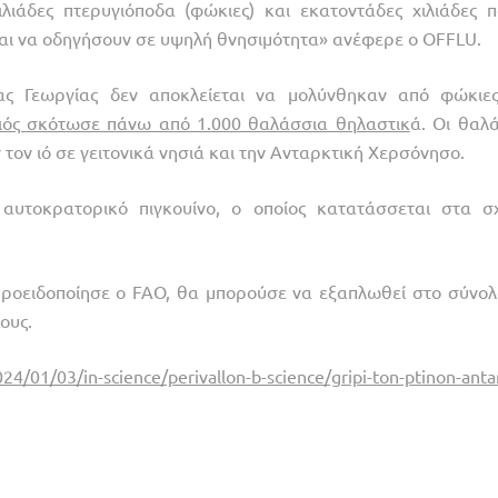
λιάδες πτερυγιόποδα (φώκιες) και εκατοντάδες χιλιάδες π
εται να οδηγήσουν σε υψηλή θνησιμότητα» ανέφερε ο OFFLU.
ιας Γεωργίας δεν αποκλείεται να μολύνθηκαν από φώκιε
ιός σκότωσε πάνω από 1.000 θαλάσσια θηλαστικ
ά. Οι θαλά
ον ιό σε γειτονικά νησιά και την Ανταρκτική Χερσόνησο.
ν αυτοκρατορικό πιγκουίνο, ο οποίος κατατάσσεται στα σ
 προειδοποίησε ο FAO, θα μπορούσε να εξαπλωθεί στο σύνολ
ους.
24/01/03/in-science/perivallon-b-science/gripi-ton-ptinon-antar