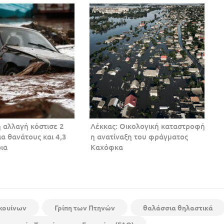
ή αλλαγή κόστισε 2
Λέκκας: Οικολογική καταστροφή
α θανάτους και 4,3
η ανατίναξη του φράγματος
ρια
Καχόφκα
γκουίνων
Γρίπη των Πτηνών
θαλάσσια θηλαστικά