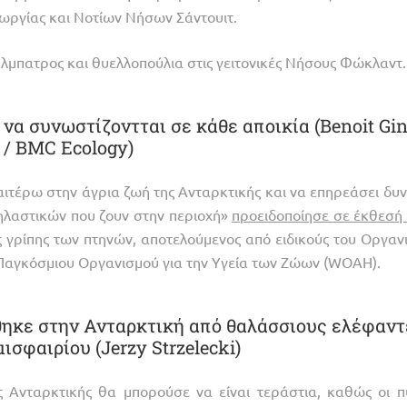
εωργίας και Νοτίων Νήσων Σάντουιτ.
 άλμπατρος και θυελλοπούλια στις γειτονικές Νήσους Φώκλαντ.
να συνωστίζοντται σε κάθε αποικία (Benoit Gin
( / BMC Ecology)
αιτέρω στην άγρια ζωή της Ανταρκτικής και να επηρεάσει δυν
θηλαστικών που ζουν στην περιοχή»
προειδοποίησε σε έκθεσή
 γρίπης των πτηνών, αποτελούμενος από ειδικούς του Οργαν
 Παγκόσμιου Οργανισμού για την Υγεία των Ζώων (WOAH).
ρθηκε στην Ανταρκτική από θαλάσσιους ελέφαντ
ισφαιρίου (Jerzy Strzelecki)
 Ανταρκτικής θα μπορούσε να είναι τεράστια, καθώς οι π