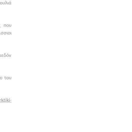
ουλιά
ς που
σσιοι
χεδόν
ο του
ktiki-