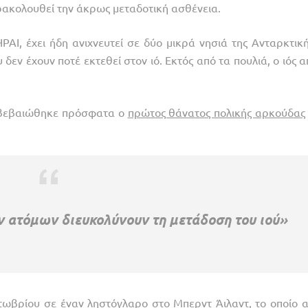
ρακολουθεί την άκρως μεταδοτική ασθένεια.
AI, έχει ήδη ανιχνευτεί σε δύο μικρά νησιά της Ανταρκτική
εν έχουν ποτέ εκτεθεί στον ιό. Εκτός από τα πουλιά, ο ιός α
πιβεβαιώθηκε πρόσφατα ο
πρώτος θάνατος πολικής αρκούδας
ν ατόμων διευκολύνουν τη μετάδοση του ιού»
τωβρίου σε έναν ληστόγλαρο στο Μπερντ Άιλαντ, το οποίο α