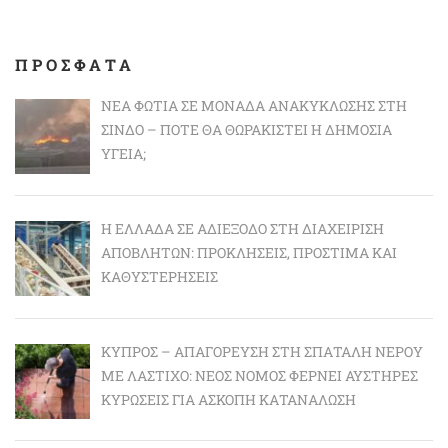
ΠΡΟΣΦΑΤΑ
ΝΈΑ ΦΩΤΙΆ ΣΕ ΜΟΝΆΔΑ ΑΝΑΚΎΚΛΩΣΗΣ ΣΤΗ
ΣΊΝΔΟ – ΠΌΤΕ ΘΑ ΘΩΡΑΚΙΣΤΕΊ Η ΔΗΜΌΣΙΑ
ΥΓΕΊΑ;
Η ΕΛΛΆΔΑ ΣΕ ΑΔΙΈΞΟΔΟ ΣΤΗ ΔΙΑΧΕΊΡΙΣΗ
ΑΠΟΒΛΉΤΩΝ: ΠΡΟΚΛΉΣΕΙΣ, ΠΡΌΣΤΙΜΑ ΚΑΙ
ΚΑΘΥΣΤΕΡΉΣΕΙΣ
ΚΎΠΡΟΣ – ΑΠΑΓΌΡΕΥΣΗ ΣΤΗ ΣΠΑΤΆΛΗ ΝΕΡΟΎ
ΜΕ ΛΆΣΤΙΧΟ: ΝΈΟΣ ΝΌΜΟΣ ΦΈΡΝΕΙ ΑΥΣΤΗΡΈΣ
ΚΥΡΏΣΕΙΣ ΓΙΑ ΆΣΚΟΠΗ ΚΑΤΑΝΆΛΩΣΗ