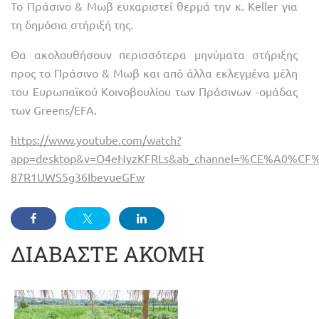
Το Πράσινο & Μωβ ευχαριστεί θερμά την κ. Keller για
τη δημόσια στήριξή της.
Θα ακολουθήσουν περισσότερα μηνύματα στήριξης
προς το Πράσινο & Μωβ και από άλλα εκλεγμένα μέλη
του Ευρωπαϊκού Κοινοβουλίου των Πράσινων -ομάδας
των Greens/EFA.
https://www.youtube.com/watch?
app=desktop&v=O4eNyzKFRLs&ab_channel=%CE%A0%C
87R1UWS5g36IbevueGFw
ΔΙΑΒΑΣΤΕ ΑΚΟΜΗ