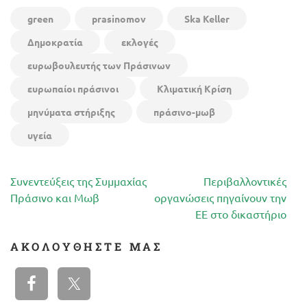
green
prasinomov
Ska Keller
Δημοκρατία
εκλογές
ευρωβουλευτής των Πράσινων
ευρωπαίοι πράσινοι
Κλιματική Κρίση
μηνύματα στήριξης
πράσινο-μωβ
υγεία
Πλοήγηση
Συνεντεύξεις της Συμμαχίας
Περιβαλλοντικές
άρθρων
Πράσινο και Μωβ
οργανώσεις πηγαίνουν την
ΕΕ στο δικαστήριο
ΑΚΟΛΟΥΘΉΣΤΕ ΜΑΣ