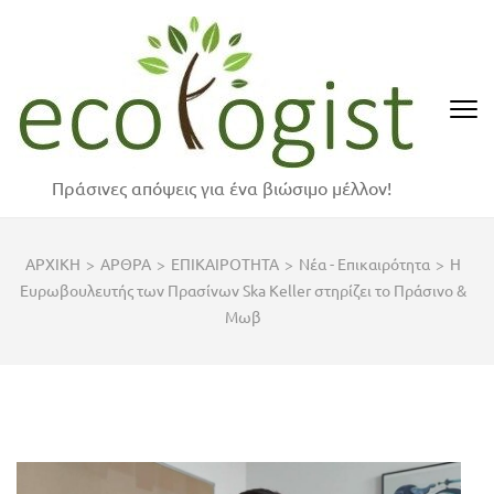
Skip
to
content
(Press
Enter)
Πράσινες απόψεις για ένα βιώσιμο μέλλον!
ΑΡΧΙΚΗ
>
ΑΡΘΡΑ
>
ΕΠΙΚΑΙΡΟΤΗΤΑ
>
Νέα - Επικαιρότητα
>
Η
Ευρωβουλευτής των Πρασίνων Ska Keller στηρίζει το Πράσινο &
Μωβ