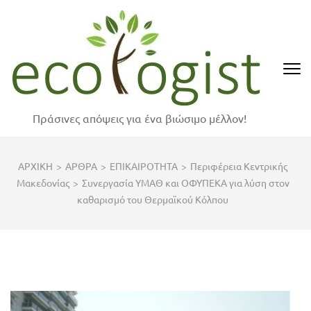
Skip
to
content
(Press
Enter)
Πράσινες απόψεις για ένα βιώσιμο μέλλον!
ΑΡΧΙΚΗ
>
ΑΡΘΡΑ
>
ΕΠΙΚΑΙΡΟΤΗΤΑ
>
Περιφέρεια Κεντρικής
Μακεδονίας
>
Συνεργασία ΥΜΑΘ και ΟΦΥΠΕΚΑ για λύση στον
καθαρισμό του Θερμαϊκού Κόλπου