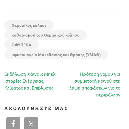
Θερμαϊκός κόλπος
καθαρισμού του Θερμαϊκού κόλπου
ΟΦΥΠΕΚΑ
υφυπουργείο Μακεδονίας και Θράκης (ΥΜΑΘ)
Πλοήγηση
Εκδήλωση Χάινριχ Μπελ:
Πρόταση νόμου για
άρθρων
Ιστορίες Ενέργειας,
συμμετοχή κοινού στη
Κλίματος και Επιβίωσης
λήψη αποφάσεων για το
περιβάλλον
ΑΚΟΛΟΥΘΉΣΤΕ ΜΑΣ