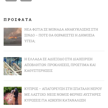
ΠΡΟΣΦΑΤΑ
ΝΈΑ ΦΩΤΙΆ ΣΕ ΜΟΝΆΔΑ ΑΝΑΚΎΚΛΩΣΗΣ ΣΤΗ
ΣΊΝΔΟ – ΠΌΤΕ ΘΑ ΘΩΡΑΚΙΣΤΕΊ Η ΔΗΜΌΣΙΑ
ΥΓΕΊΑ;
Η ΕΛΛΆΔΑ ΣΕ ΑΔΙΈΞΟΔΟ ΣΤΗ ΔΙΑΧΕΊΡΙΣΗ
ΑΠΟΒΛΉΤΩΝ: ΠΡΟΚΛΉΣΕΙΣ, ΠΡΌΣΤΙΜΑ ΚΑΙ
ΚΑΘΥΣΤΕΡΉΣΕΙΣ
ΚΎΠΡΟΣ – ΑΠΑΓΌΡΕΥΣΗ ΣΤΗ ΣΠΑΤΆΛΗ ΝΕΡΟΎ
ΜΕ ΛΆΣΤΙΧΟ: ΝΈΟΣ ΝΌΜΟΣ ΦΈΡΝΕΙ ΑΥΣΤΗΡΈΣ
ΚΥΡΏΣΕΙΣ ΓΙΑ ΆΣΚΟΠΗ ΚΑΤΑΝΆΛΩΣΗ