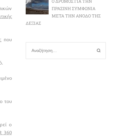
Ο ΔΡΌΜΟΣ ΓΙΑ ΤΗΝ
λικών
ΠΡΆΣΙΝΗ ΣΥΜΦΩΝΊΑ
ατικής
ΜΕΤΆ ΤΗΝ ΆΝΟΔΟ ΤΗΣ
ΔΕΞΙΆΣ
ς
που
Αναζήτηση
για:
ό.
ιμένο
ο του
ρεί ο
t 360