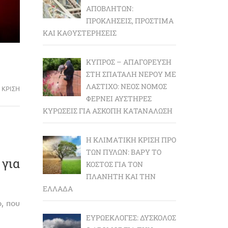
ΑΠΟΒΛΉΤΩΝ:
ΠΡΟΚΛΉΣΕΙΣ, ΠΡΌΣΤΙΜΑ
ΚΑΙ ΚΑΘΥΣΤΕΡΉΣΕΙΣ
ΚΎΠΡΟΣ – ΑΠΑΓΌΡΕΥΣΗ
ΣΤΗ ΣΠΑΤΆΛΗ ΝΕΡΟΎ ΜΕ
ΛΆΣΤΙΧΟ: ΝΈΟΣ ΝΌΜΟΣ
 ΚΡΙΣΗ
ΦΈΡΝΕΙ ΑΥΣΤΗΡΈΣ
ΚΥΡΏΣΕΙΣ ΓΙΑ ΆΣΚΟΠΗ ΚΑΤΑΝΆΛΩΣΗ
Η ΚΛΙΜΑΤΙΚΉ ΚΡΊΣΗ ΠΡΟ
ΤΩΝ ΠΥΛΏΝ: BΑΡΎ ΤΟ
για
ΚΌΣΤΟΣ ΓΙΑ ΤΟΝ
ΠΛΑΝΉΤΗ ΚΑΙ ΤΗΝ
ΕΛΛΆΔΑ
, που
ΕΥΡΩΕΚΛΟΓΈΣ: ΔΎΣΚΟΛΟΣ