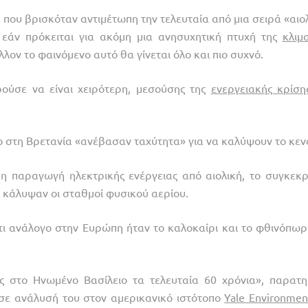
, που βρισκόταν αντιμέτωπη την τελευταία από μια σειρά «αιο
ο εάν πρόκειται για ακόμη μια ανησυχητική πτυχή της
κλιμ
λον το φαινόμενο αυτό θα γίνεται όλο και πιο συχνό.
ρούσε να είναι χειρότερη, μεσούσης της
ενεργειακής κρίση
 στη Βρετανία «ανέβασαν ταχύτητα» για να καλύψουν το κεν
η παραγωγή ηλεκτρικής ενέργειας από αιολική, το συγκεκρ
υ κάλυψαν οι σταθμοί φυσικού αερίου.
ι ανάλογο στην Ευρώπη ήταν το καλοκαίρι και το φθινόπωρ
υς στο Ηνωμένο Βασίλειο τα τελευταία 60 χρόνια», παρατη
σε ανάλυσή του στον αμερικανικό ιστότοπο
Yale Environmen