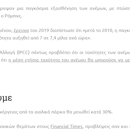
έγραψαν μια παγκόσμια εξασθένηση των ανέμων, με πτώσ
ο Ρόμπινς.
μένου,
έρευνα
του 2019 διαπίστωσε ότι «μετά το 2010, η παγκ
τητα αυξηθεί από 7 σε 7,4 μίλια ανά ώρα».
 Αλλαγή (IPCC) πάντως προβλέπει ότι οι ταχύτητες των ανέμ
 ότι
η μέση ετήσια ταχύτητα του ανέμου θα μπορούσε να με
υμε
ενέργειας από τα αιολικά πάρκα θα μειωθεί κατά 30%.
ημονικών θεμάτων στους
Financial Times
, προβλέψεις σαν και 