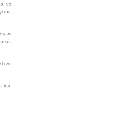
να να
ειας,
εσμων
ρικές
ίχνει
a-kai-