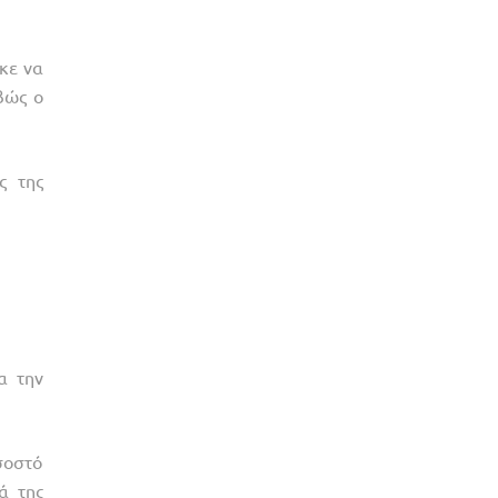
κε να
βώς ο
ς της
α την
σοστό
ά της