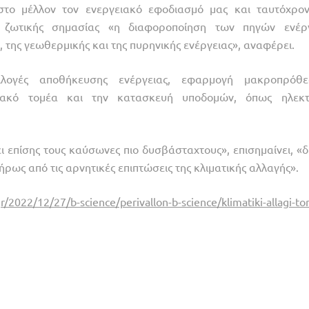
στο μέλλον τον ενεργειακό εφοδιασμό μας και ταυτόχρο
αι ζωτικής σημασίας «η διαφοροποίηση των πηγών ενέργ
, της γεωθερμικής και της πυρηνικής ενέργειας», αναφέρει.
πιλογές αποθήκευσης ενέργειας, εφαρμογή μακροπρόθ
ιακό τομέα και την κατασκευή υποδομών, όπως ηλεκτ
ι επίσης τους καύσωνες πιο δυσβάσταχτους», επισημαίνει, «δε
ήρως από τις αρνητικές επιπτώσεις της κλιματικής αλλαγής».
r/2022/12/27/b-science/perivallon-b-science/klimatiki-allagi-tor