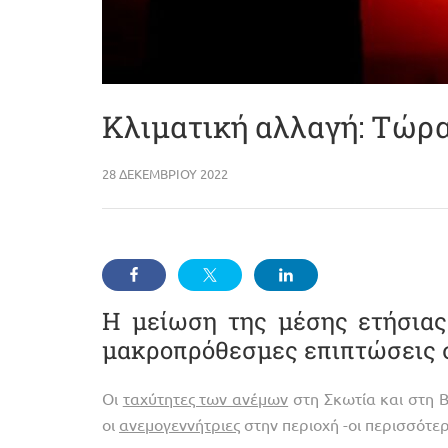
Κλιματική αλλαγή: Τώρα
28 ΔΕΚΕΜΒΡΊΟΥ 2022
Η μείωση της μέσης ετήσιας
μακροπρόθεσμες επιπτώσεις 
Οι
ταχύτητες των ανέμων
στη Σκωτία και στη 
οι
ανεμογεννήτριες
στην περιοχή -οι περισσότε