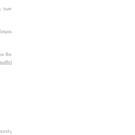
η των
όσμια
ων θα
ιωθεί
αυτές