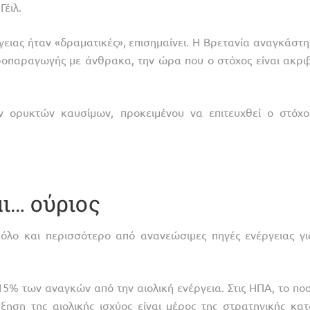
Γέιλ.
ειας ήταν «δραματικές», επισημαίνει. Η Βρετανία αναγκάστη
ροπαραγωγής με άνθρακα, την ώρα που ο στόχος είναι ακρι
 ορυκτών καυσίμων, προκειμένου να επιτευχθεί ο στόχο
αι… ούριος
ι όλο και περισσότερο από ανανεώσιμες πηγές ενέργειας γι
15% των αναγκών από την αιολική ενέργεια. Στις ΗΠΑ, το πο
ξηση της αιολικής ισχύος είναι μέρος της στρατηγικής κατ