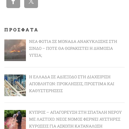
ΠΡΟΣΦΑΤΑ
ΝΈΑ ΦΩΤΙΆ ΣΕ ΜΟΝΆΔΑ ΑΝΑΚΎΚΛΩΣΗΣ ΣΤΗ
ΣΊΝΔΟ – ΠΌΤΕ ΘΑ ΘΩΡΑΚΙΣΤΕΊ Η ΔΗΜΌΣΙΑ
ΥΓΕΊΑ;
Η ΕΛΛΆΔΑ ΣΕ ΑΔΙΈΞΟΔΟ ΣΤΗ ΔΙΑΧΕΊΡΙΣΗ
ΑΠΟΒΛΉΤΩΝ: ΠΡΟΚΛΉΣΕΙΣ, ΠΡΌΣΤΙΜΑ ΚΑΙ
ΚΑΘΥΣΤΕΡΉΣΕΙΣ
ΚΎΠΡΟΣ – ΑΠΑΓΌΡΕΥΣΗ ΣΤΗ ΣΠΑΤΆΛΗ ΝΕΡΟΎ
ΜΕ ΛΆΣΤΙΧΟ: ΝΈΟΣ ΝΌΜΟΣ ΦΈΡΝΕΙ ΑΥΣΤΗΡΈΣ
ΚΥΡΏΣΕΙΣ ΓΙΑ ΆΣΚΟΠΗ ΚΑΤΑΝΆΛΩΣΗ