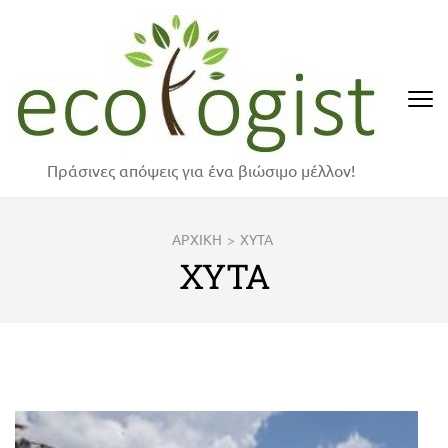
Skip
to
content
(Press
Enter)
Πράσινες απόψεις για ένα βιώσιμο μέλλον!
ΑΡΧΙΚΗ
>
ΧΥΤΑ
ΧΥΤΑ