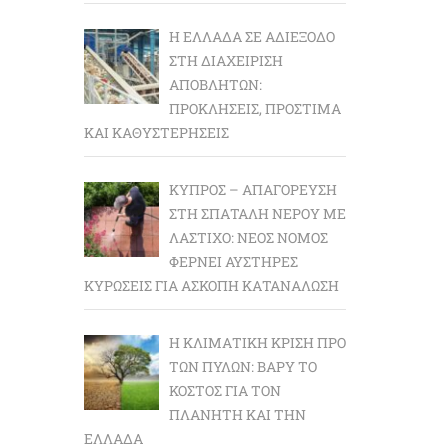
Η ΕΛΛΆΔΑ ΣΕ ΑΔΙΈΞΟΔΟ
ΣΤΗ ΔΙΑΧΕΊΡΙΣΗ
ΑΠΟΒΛΉΤΩΝ:
ΠΡΟΚΛΉΣΕΙΣ, ΠΡΌΣΤΙΜΑ
ΚΑΙ ΚΑΘΥΣΤΕΡΉΣΕΙΣ
ΚΎΠΡΟΣ – ΑΠΑΓΌΡΕΥΣΗ
ΣΤΗ ΣΠΑΤΆΛΗ ΝΕΡΟΎ ΜΕ
ΛΆΣΤΙΧΟ: ΝΈΟΣ ΝΌΜΟΣ
ΦΈΡΝΕΙ ΑΥΣΤΗΡΈΣ
ΚΥΡΏΣΕΙΣ ΓΙΑ ΆΣΚΟΠΗ ΚΑΤΑΝΆΛΩΣΗ
Η ΚΛΙΜΑΤΙΚΉ ΚΡΊΣΗ ΠΡΟ
ΤΩΝ ΠΥΛΏΝ: BΑΡΎ ΤΟ
ΚΌΣΤΟΣ ΓΙΑ ΤΟΝ
ΠΛΑΝΉΤΗ ΚΑΙ ΤΗΝ
ΕΛΛΆΔΑ