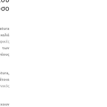
όσο
atura
καλά
φικές
ό
των
νέους
tura,
έτοια
νικός
ρχουν