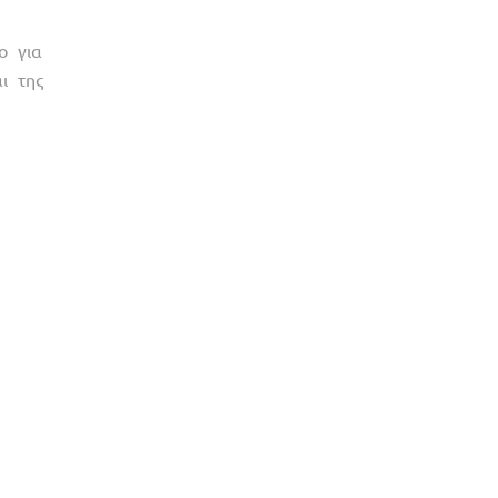
ο για
ι της