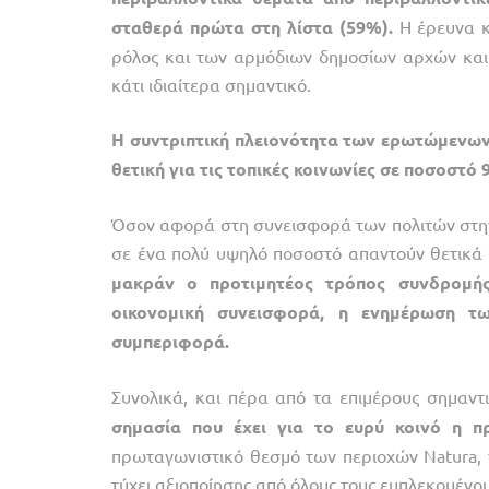
σταθερά
πρώτα
στη
λίστα
(59%).
Η έρευνα κα
ρόλος και των αρμόδιων δημοσίων αρχών και φ
κάτι ιδιαίτερα σημαντικό.
Η
συντριπτική
πλειονότητα
των
ερωτώμενω
θετική
για
τις
τοπικές
κοινωνίες
σε
ποσοστό
Όσον αφορά στη συνεισφορά των πολιτών στην
σε ένα πολύ υψηλό ποσοστό απαντούν θετικά 
μακράν
ο
προτιμητέος
τρόπος
συνδρομής
οικονομική
συνεισφορά,
η
ενημέρωση
τ
συμπεριφορά.
Συνολικά, και πέρα από τα επιμέρους σημαντ
σημασία
που
έχει
για
το
ευρύ
κοινό
η
π
πρωταγωνιστικό θεσμό των περιοχών Natura, τ
τύχει αξιοποίησης από όλους τους εμπλεκομένου