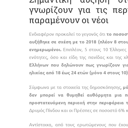
γνωρίζουν για τις πε
παραμένουν οι νέοι
Ενδιαφέρον προκαλεί το γεγονός ότι
το
ποσοσ
αυξήθηκε
σε
σχέση
με
το
2018
(πλέον
8
στο
ενημερωμένοι.
Επιπλέον, 5 στους 10 Έλληνες
ενότητες, όσο και είδη της πανίδας και της 
Ελλήνων
που
δηλώνουν
πως
γνωρίζουν
γι
ηλικίας
από
18
έως
24
ετών
(μόνο
4
στους
10)
Σύμφωνα με τα στοιχεία της δημοσκόπησης,
μ
δεν
μπορεί
να
θυμηθεί
αυθόρμητα
μια
π
προστατευόμενη
περιοχή
στην
περιφέρεια
Δρυμός Πίνδου και οι Πρέσπες σε ποσοστό 6% κ
Αντίστοιχα, από τους ερωτώμενους που έχο