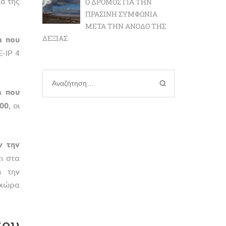
α της
Ο ΔΡΌΜΟΣ ΓΙΑ ΤΗΝ
ΠΡΆΣΙΝΗ ΣΥΜΦΩΝΊΑ
ΜΕΤΆ ΤΗΝ ΆΝΟΔΟ ΤΗΣ
ΔΕΞΙΆΣ
α
που
E-IP 4
Αναζήτηση
α
που
για:
00
, οι
ν
την
τι στα
α την
 χώρα
που