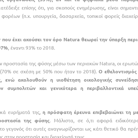
τέδειξε επίσης ότι, για σκοπούς ενημέρωσης, είναι σημαντι
ορέων (π.χ. υπουργεία, δασαρχεία, τοπικοί φορείς διαχείρι
ν
που
έχει
ακούσει
τον
όρο
Natura
θεωρεί
την
ύπαρξη
περ
97%
, έναντι 93% το 2018.
 προστασία της φύσης μέσω των περιοχών Natura, οι ερωτώ
(70% σε σχέση με 50% που ήταν το 2018).
Ο
εθελοντισμός
,
ενώ
ακολουθούν
η
υιοθέτηση
οικολογικής
συνείδησ
ων
συμπολιτών
και
γενικότερα
η
περιβαλλοντικά
υπε
ικά ευρήματά της,
η
πρόσφατη
έρευνα
επιβεβαιώνει
τη
μ
ροστασία
της
φύσης
. Μάλιστα, σε ό,τι αφορά ειδικότερ
ο γεγονός ότι αυτές αναγνωρίζονται ως κάτι θετικό θα πρέπ
ς στην προστασία και διαχείρισή τους.