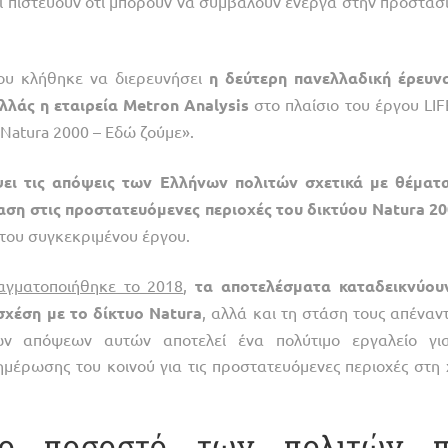
οι πιστεύουν ότι μπορούν να συμβάλουν ενεργά στην προστασί
ου κλήθηκε να διερευνήσει
η
δεύτερη
πανελλαδική
έρευν
λλάς
η
εταιρεία
Metron
Analysis
στο πλαίσιο του έργου LIF
«Natura 2000 – Εδώ ζούμε».
ει
τις
απόψεις
των
Ελλήνων
πολιτών
σχετικά
με
θέματ
αση
στις
προστατευόμενες
περιοχές
του
δικτύου
Natura
20
 του συγκεκριμένου έργου.
αγματοποιήθηκε το 2018
,
τα
αποτελέσματα
καταδεικνύου
σχέση
με
το
δίκτυο
Natura
, αλλά και τη στάση τους απέναν
ων απόψεων αυτών αποτελεί ένα πολύτιμο εργαλείο γι
μέρωσης του κοινού για τις προστατευόμενες περιοχές στη
το ποσοστό των πολιτών 