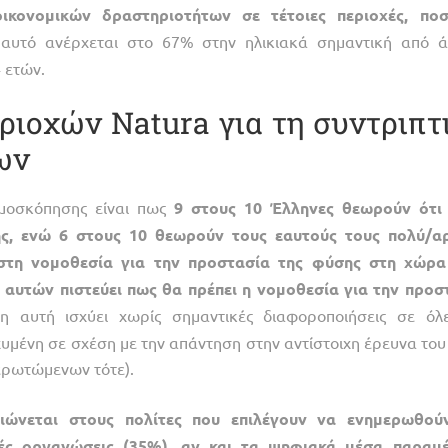
οικονομικών
δραστηριοτήτων
σε
τέτοιες
περιοχές,
πο
 αυτό ανέρχεται στο 67% στην ηλικιακά σημαντική από 
 ετών.
ριοχών Natura για τη συντριπτ
ων
ημοσκόπησης είναι πως
9
στους
10
Έλληνες
θεωρούν
ότι
ς,
ενώ
6
στους
10
θεωρούν
τους
εαυτούς
τους
πολύ/α
στη
νομοθεσία
για
την
προστασία
της
φύσης
στη
χώρα
αυτών
πιστεύει
πως
θα
πρέπει
η
νομοθεσία
για
την
προσ
η αυτή ισχύει χωρίς σημαντικές διαφοροποιήσεις σε όλε
χυμένη σε σχέση με την απάντηση στην αντίστοιχη έρευνα του
ερωτώμενων τότε).
ιώνεται
στους
πολίτες
που
επιλέγουν
να
ενημερωθού
ές
οργανώσεις
(35%),
αν
και
τα
ψηφιακά
μέσα
παραμ