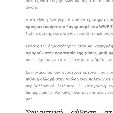
πολίτες για τα περιβαλλοντικά θέματα και πόσ
φύσης;
Αυτά είναι μόνο μερικά από τα ερωτήματα π
πραγματοποίησε
για
λογαριασμό
του
WWF
Ε
Natura και της εκστρατείας ευαισθητοποίησης 
Σκοπός της δημοσκόπησης ήταν
να
καταγράψ
αφορούν
στην
προστασία
της
φύσης,
με
έμφ
οποίες βρίσκονται στο επίκεντρο των δράσεων
Συγκριτικά με την
αντίστοιχη έρευνα που πρ
πιθανή
αλλαγή
στην
γνώση
των
πολιτών
σε
περιβαλλοντικά ζητήματα. Η καταγραφή τ
διαμόρφωση πολιτικών, αλλά και δράσεων ενη
μας.
Σημαντική αύξηση σ