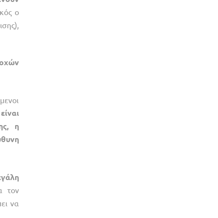
κός ο
σης),
ιοχών
μενοι
είναι
ης,
η
ύθυνη
εγάλη
α τον
ει να