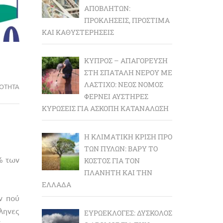
ΑΠΟΒΛΉΤΩΝ:
ΠΡΟΚΛΉΣΕΙΣ, ΠΡΌΣΤΙΜΑ
ΚΑΙ ΚΑΘΥΣΤΕΡΉΣΕΙΣ
ΚΎΠΡΟΣ – ΑΠΑΓΌΡΕΥΣΗ
ΣΤΗ ΣΠΑΤΆΛΗ ΝΕΡΟΎ ΜΕ
ΛΆΣΤΙΧΟ: ΝΈΟΣ ΝΌΜΟΣ
ΡΌΤΗΤΑ
ΦΈΡΝΕΙ ΑΥΣΤΗΡΈΣ
ΚΥΡΏΣΕΙΣ ΓΙΑ ΆΣΚΟΠΗ ΚΑΤΑΝΆΛΩΣΗ
Η ΚΛΙΜΑΤΙΚΉ ΚΡΊΣΗ ΠΡΟ
ΤΩΝ ΠΥΛΏΝ: BΑΡΎ ΤΟ
% των
ΚΌΣΤΟΣ ΓΙΑ ΤΟΝ
ΠΛΑΝΉΤΗ ΚΑΙ ΤΗΝ
ΕΛΛΆΔΑ
ν πού
ληνες
ΕΥΡΩΕΚΛΟΓΈΣ: ΔΎΣΚΟΛΟΣ