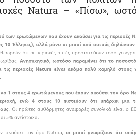
ριοχές Natura – «Πίσω», ωστ
τό
των
ερωτώμενων
που
έχουν
ακούσει
για
τις
περιοχές
N
υς
10
Έλληνες),
αλλά
μόνο
οι
μισοί
από
αυτούς
δηλώνουν
 θεωρούν ότι οι περιοχές αυτές προστατεύουν τόσο γεωγρα
χλωρίδας.
Ανησυχητικό,
ωστόσο
παραμένει
ότι
το
ποσοστ
α
τις
περιοχές
Natura
είναι
ακόμα
πολύ
χαμηλό
στους
.
όνο
1
στους
4
ερωτώμενους
που
έχουν
ακούσει
τον
όρο
Na
εριοχή,
ενώ
4
στους
10
πιστεύουν
ότι
υπάρχει
μια
τ
τους
. Οι πρώτες αυθόρμητες αναφορές συνολικά είναι ο Εθ
αι 5% αντίστοιχα.
υν ακούσει τον όρο Natura,
οι
μισοί
γνωρίζουν
ότι
υπά