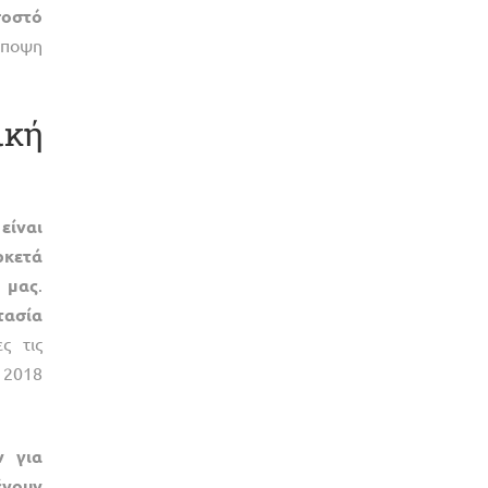
σοστό
άποψη
ική
είναι
ρκετά
μας
.
τασία
ς τις
 2018
ν
για
ένουν