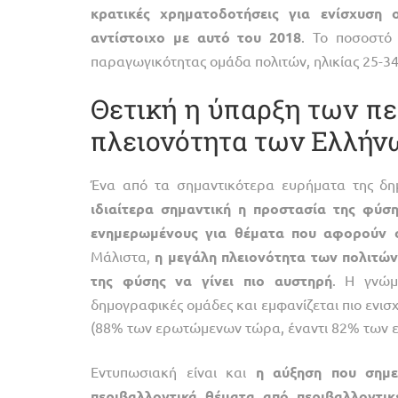
κρατικές
χρηματοδοτήσεις
για
ενίσχυση
αντίστοιχο
με
αυτό
του
2018
. Το ποσοστό
παραγωγικότητας ομάδα πολιτών, ηλικίας 25-34
Θετική η ύπαρξη των πε
πλειονότητα των Ελλήν
Ένα από τα σημαντικότερα ευρήματα της δ
ιδιαίτερα
σημαντική
η
προστασία
της
φύση
ενημερωμένους
για
θέματα
που
αφορούν
Μάλιστα,
η
μεγάλη
πλειονότητα
των
πολιτών
της
φύσης
να
γίνει
πιο
αυστηρή
. Η γνώμ
δημογραφικές ομάδες και εμφανίζεται πιο ενισ
(88% των ερωτώμενων τώρα, έναντι 82% των 
Εντυπωσιακή είναι και
η
αύξηση
που
σημε
περιβαλλοντικά
θέματα
από
περιβαλλοντικ