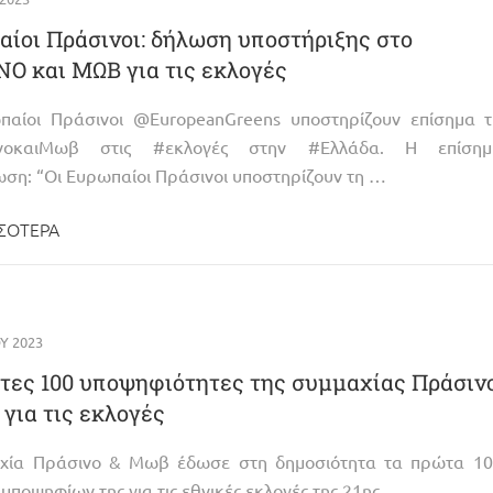
ίοι Πράσινοι: δήλωση υποστήριξης στο
Ο και ΜΩΒ για τις εκλογές
παίοι Πράσινοι @EuropeanGreens υποστηρίζουν επίσημα τ
νοκαιΜωβ στις #εκλογές στην #Ελλάδα. Η επίσημ
ση: “Οι Ευρωπαίοι Πράσινοι υποστηρίζουν τη …
ΣΌΤΕΡΑ
Υ 2023
τες 100 υποψηφιότητες της συμμαχίας Πράσιν
για τις εκλογές
χία Πράσινο & Μωβ έδωσε στη δημοσιότητα τα πρώτα 10
υποψηφίων της για τις εθνικές εκλογές της 21ης …