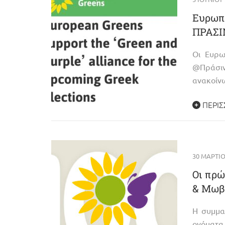
Ευρωπα
ΠΡΑΣΙΝ
Οι Ευρω
@Πράσι
ανακοίνω
ΠΕΡΙΣ
30 ΜΑΡΤΊΟ
Οι πρώ
& Μωβ 
Η συμμα
ονόματα 