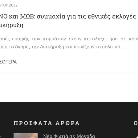
ΊΟΥ 2022
Ο και ΜΩΒ: συμμαχία για τις εθνικές εκλογές
ιακήρυξη
ροπές επαφής των κομμάτων έχουν καταλήξει ήδη σε κοιν
για το όνομα, την Διακήρυξη και χτενίζουν το πολιτικό …
ΣΌΤΕΡΑ
ΠΡΟΣΦΑΤΑ ΑΡΘΡΑ
Νέα Φωτιά σε Μονάδα
ς