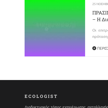
25 ΝΟΕΜΒΡ
ΠΡΑΣΙΝ
– Η Δ
Οι επιτ
πρόταση 
ΠΕΡΙΣ
ECOLOGIST
Διαδικτυακός τόπος ενημέρωσης, ανταλλαγή