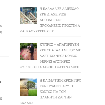
Η ΕΛΛΆΔΑ ΣΕ ΑΔΙΈΞΟΔΟ
ΣΤΗ ΔΙΑΧΕΊΡΙΣΗ
ΑΠΟΒΛΉΤΩΝ:
ο
ΠΡΟΚΛΉΣΕΙΣ, ΠΡΌΣΤΙΜΑ
η
ΚΑΙ ΚΑΘΥΣΤΕΡΉΣΕΙΣ
ΚΎΠΡΟΣ – ΑΠΑΓΌΡΕΥΣΗ
ΣΤΗ ΣΠΑΤΆΛΗ ΝΕΡΟΎ ΜΕ
ΛΆΣΤΙΧΟ: ΝΈΟΣ ΝΌΜΟΣ
ΦΈΡΝΕΙ ΑΥΣΤΗΡΈΣ
ΚΥΡΏΣΕΙΣ ΓΙΑ ΆΣΚΟΠΗ ΚΑΤΑΝΆΛΩΣΗ
Η ΚΛΙΜΑΤΙΚΉ ΚΡΊΣΗ ΠΡΟ
ο
ΤΩΝ ΠΥΛΏΝ: BΑΡΎ ΤΟ
ΚΌΣΤΟΣ ΓΙΑ ΤΟΝ
ΠΛΑΝΉΤΗ ΚΑΙ ΤΗΝ
0
ΕΛΛΆΔΑ