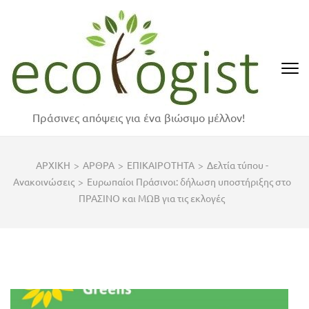
Skip
to
content
(Press
Enter)
Πράσινες απόψεις για ένα βιώσιμο μέλλον!
ΑΡΧΙΚΗ
>
ΑΡΘΡΑ
>
ΕΠΙΚΑΙΡΟΤΗΤΑ
>
Δελτία τύπου -
Ανακοινώσεις
>
Ευρωπαίοι Πράσινοι: δήλωση υποστήριξης στο
ΠΡΑΣΙΝΟ και ΜΩΒ για τις εκλογές