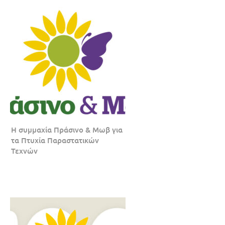
Η συμμαχία Πράσινο & Μωβ για
τα Πτυχία Παραστατικών
Τεχνών