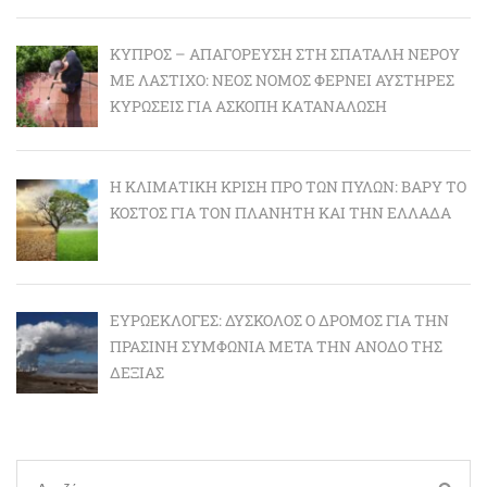
ΚΎΠΡΟΣ – ΑΠΑΓΌΡΕΥΣΗ ΣΤΗ ΣΠΑΤΆΛΗ ΝΕΡΟΎ
ΜΕ ΛΆΣΤΙΧΟ: ΝΈΟΣ ΝΌΜΟΣ ΦΈΡΝΕΙ ΑΥΣΤΗΡΈΣ
ΚΥΡΏΣΕΙΣ ΓΙΑ ΆΣΚΟΠΗ ΚΑΤΑΝΆΛΩΣΗ
Η ΚΛΙΜΑΤΙΚΉ ΚΡΊΣΗ ΠΡΟ ΤΩΝ ΠΥΛΏΝ: BΑΡΎ ΤΟ
ΚΌΣΤΟΣ ΓΙΑ ΤΟΝ ΠΛΑΝΉΤΗ ΚΑΙ ΤΗΝ ΕΛΛΆΔΑ
ΕΥΡΩΕΚΛΟΓΈΣ: ΔΎΣΚΟΛΟΣ Ο ΔΡΌΜΟΣ ΓΙΑ ΤΗΝ
ΠΡΆΣΙΝΗ ΣΥΜΦΩΝΊΑ ΜΕΤΆ ΤΗΝ ΆΝΟΔΟ ΤΗΣ
ΔΕΞΙΆΣ