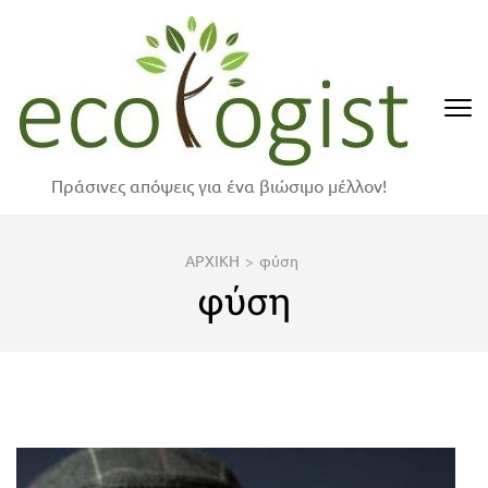
Skip
to
content
(Press
Enter)
Πράσινες απόψεις για ένα βιώσιμο μέλλον!
ΑΡΧΙΚΗ
>
φύση
φύση