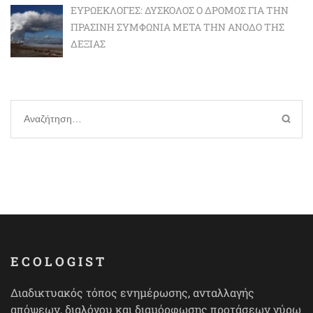
ΕΥΡΩΕΚΛΟΓΈΣ: ΔΎΣΚΟΛΟΣ Ο ΔΡΌΜΟΣ ΓΙΑ ΤΗΝ
ΠΡΆΣΙΝΗ ΣΥΜΦΩΝΊΑ ΜΕΤΆ ΤΗΝ ΆΝΟΔΟ ΤΗΣ
ΔΕΞΙΆΣ
Αναζήτηση
για:
ECOLOGIST
Διαδικτυακός τόπος ενημέρωσης, ανταλλαγής
απόψεων, διαλόγου και διαμόρφωσης προτάσεων γύρω