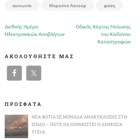
κοινωνία
Μπρούνο Λατούρ
φύση
Πλοήγηση
Διεθνής Ημέρα
Οδικός Χάρτης Μείωσης
άρθρων
Ηλεκτρονικών Αποβλήτων
του Κινδύνου
Καταστροφών
ΑΚΟΛΟΥΘΉΣΤΕ ΜΑΣ
ΠΡΟΣΦΑΤΑ
ΝΈΑ ΦΩΤΙΆ ΣΕ ΜΟΝΆΔΑ ΑΝΑΚΎΚΛΩΣΗΣ ΣΤΗ
ΣΊΝΔΟ – ΠΌΤΕ ΘΑ ΘΩΡΑΚΙΣΤΕΊ Η ΔΗΜΌΣΙΑ
ΥΓΕΊΑ;