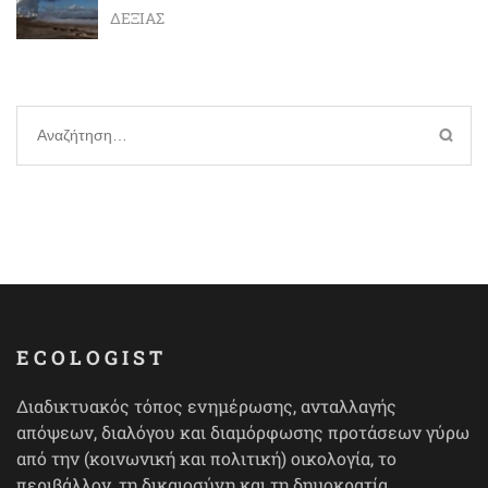
ΔΕΞΙΆΣ
Αναζήτηση
για:
ECOLOGIST
Διαδικτυακός τόπος ενημέρωσης, ανταλλαγής
απόψεων, διαλόγου και διαμόρφωσης προτάσεων γύρω
από την (κοινωνική και πολιτική) οικολογία, το
περιβάλλον, τη δικαιοσύνη και τη δημοκρατία.