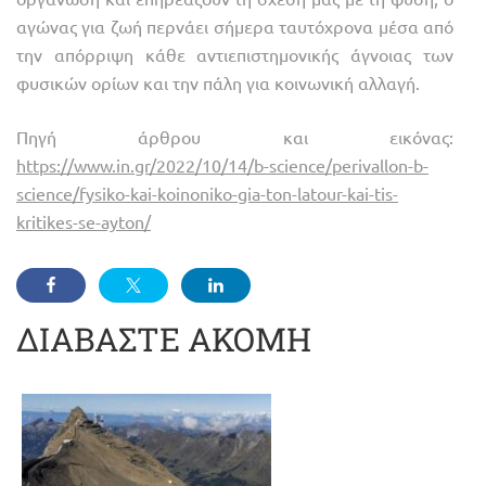
αγώνας για ζωή περνάει σήμερα ταυτόχρονα μέσα από
την απόρριψη κάθε αντιεπιστημονικής άγνοιας των
φυσικών ορίων και την πάλη για κοινωνική αλλαγή.
Πηγή άρθρου και εικόνας:
https://www.in.gr/2022/10/14/b-science/perivallon-b-
science/fysiko-kai-koinoniko-gia-ton-latour-kai-tis-
kritikes-se-ayton/
ΔΙΑΒΑΣΤΕ ΑΚΟΜΗ