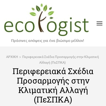
Skip
to
content
(Press
Enter)
Πράσινες απόψεις για ένα βιώσιμο μέλλον!
ΑΡΧΙΚΗ
>
Περιφερειακά Σχέδια Προσαρμογής στην Κλιματική
Αλλαγή (ΠεΣΠΚΑ)
Περιφερειακά Σχέδια
Προσαρμογής στην
Κλιματική Αλλαγή
(ΠεΣΠΚΑ)