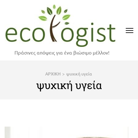
Skip
to
content
(Press
Enter)
Πράσινες απόψεις για ένα βιώσιμο μέλλον!
ΑΡΧΙΚΗ
>
ψυχική υγεία
ψυχική υγεία