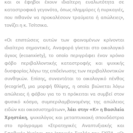
και οι έφηβοι έχουν ιδιαίτερη ευαλωτότητα σε
καταστροφικά γεγονότα, όπως πλημμύρες ή πυρκαγιές,
που πιθανόν να προκαλέσουν τραύματα ή απώλειες»,
τονίζει η κ. Τσίτσικα.
«Οι επιπτώσεις αυτών των φαινομένων κρίνονται
ιδιαίτερα σημαντικές. Αναφορά γίνεται στο οικολογικό
άγχος (ecoanxiety), το οποίο περιγράφει έναν χρόνιο
φόβο περιβαλλοντικής καταστροφής και ψυχικής
δυσφορίας λόγω της επιδείνωσης των περιβαλλοντικών
συνθηκών. Επίσης, συναντάται το οικολογικό πένθος
(ecogrief), μια μορφή θλίψης, η οποία βιώνεται λόγω
απώλειας ή φόβου για το τι πρόκειται να συμβεί στον
φυσικό κόσμο, συμπεριλαμβανομένης της απώλειας
ειδών και οικοσυστημάτων»,
λέει στην «Κ» η Βασιλεία
Χρηστάκη
, ψυχολόγος και μεταπτυχιακή σπουδάστρια
στο πρόγραμμα «Στρατηγικές Αναπτυξιακής και
Εφηβικής Υγείας» της Ιατρικής Σχολής του ΕΚΠΑ. «Οι