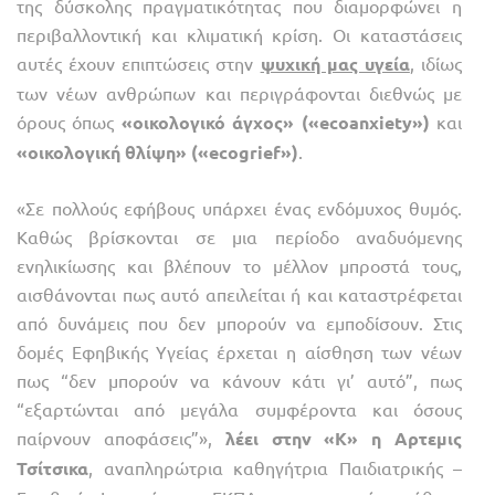
της δύσκολης πραγματικότητας που διαμορφώνει η
περιβαλλοντική και κλιματική κρίση. Οι καταστάσεις
αυτές έχουν επιπτώσεις στην
ψυχική μας υγεία
, ιδίως
των νέων ανθρώπων και περιγράφονται διεθνώς με
όρους όπως
«οικολογικό άγχος» («ecoanxiety»)
και
«οικολογική θλίψη» («ecogrief»)
.
«Σε πολλούς εφήβους υπάρχει ένας ενδόμυχος θυμός.
Καθώς βρίσκονται σε μια περίοδο αναδυόμενης
ενηλικίωσης και βλέπουν το μέλλον μπροστά τους,
αισθάνονται πως αυτό απειλείται ή και καταστρέφεται
από δυνάμεις που δεν μπορούν να εμποδίσουν. Στις
δομές Εφηβικής Υγείας έρχεται η αίσθηση των νέων
πως “δεν μπορούν να κάνουν κάτι γι’ αυτό”, πως
“εξαρτώνται από μεγάλα συμφέροντα και όσους
παίρνουν αποφάσεις”»,
λέει στην «Κ» η Aρτεμις
Τσίτσικα
, αναπληρώτρια καθηγήτρια Παιδιατρικής –