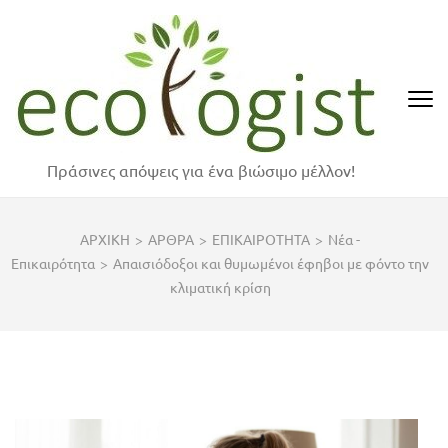
Skip
to
content
(Press
Enter)
Πράσινες απόψεις για ένα βιώσιμο μέλλον!
ΑΡΧΙΚΗ
>
ΑΡΘΡΑ
>
ΕΠΙΚΑΙΡΟΤΗΤΑ
>
Νέα -
Επικαιρότητα
>
Απαισιόδοξοι και θυμωμένοι έφηβοι με φόντο την
κλιματική κρίση