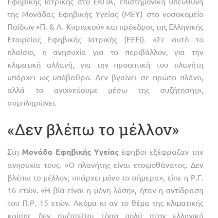
Εφηβικής Ιατρικής στο ΕΚΠΑ, επιστημονική υπεύθυνη
της Μονάδας Εφηβικής Υγείας (ΜΕΥ) στο νοσοκομείο
Παίδων «Π. & Α. Κυριακού» και πρόεδρος της Ελληνικής
Εταιρείας Εφηβικής Ιατρικής (ΕΕΕΙ). «Σε αυτό το
πλαίσιο, η ανησυχία για το περιβάλλον, για την
κλιματική αλλαγή, για την προοπτική του πλανήτη
υπάρχει ως υπόβαθρο. Δεν βγαίνει σε πρώτο πλάνο,
αλλά το ανιχνεύουμε μέσω της συζήτησης»,
συμπληρώνει.
«Δεν βλέπω το μέλλον»
Στη
Μονάδα Εφηβικής Υγείας
έφηβοι εξέφραζαν την
ανησυχία τους. «Ο πλανήτης είναι ετοιμοθάνατος. Δεν
βλέπω το μέλλον, υπάρχει μόνο το σήμερα», είπε η Ρ.Γ.
16 ετών. «Η βία είναι η μόνη λύση», ήταν η αντίδραση
του Π.Ρ. 15 ετών. Ακόμα κι αν το θέμα της κλιματικής
κρίσης δεν συζητείται τόσο πολύ στην ελληνική