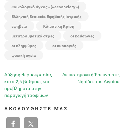
«οικολογικό άγχος» («ecoanxiety»)
Ελληνική Εταιρεία Εφηβικής Ιατρικής
εφηβεία
Κλιματική Κρίση
μετατραυματικό στρες
οι καύσωνες
οι πλημμύρες
οι πυρκαγιές
ψυχική υγεία
Πλοήγηση
Αύξηση θερμοκρασίας
Διεπιστημονική Έρευνα στις
άρθρων
κατά 2,5 βαθμούς και
Νησίδες του Αιγαίου
προβλήματα στην
παραγωγή τροφίμων
ΑΚΟΛΟΥΘΉΣΤΕ ΜΑΣ