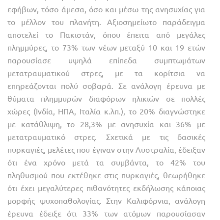
εφήβων, τόσο άμεσα, όσο και μέσω της ανησυχίας για
το μέλλον του πλανήτη. Αξιοσημείωτο παράδειγμα
αποτελεί το Πακιστάν, όπου έπειτα από μεγάλες
πλημμύρες, το 73% των νέων μεταξύ 10 και 19 ετών
παρουσίασε υψηλά επίπεδα συμπτωμάτων
μετατραυματικού στρες, με τα κορίτσια να
επηρεάζονται πολύ σοβαρά. Σε ανάλογη έρευνα με
θύματα πλημμυρών διαφόρων ηλικιών σε πολλές
χώρες (Ινδία, ΗΠΑ, Ιταλία κ.λπ.), το 20% διαγνώστηκε
με κατάθλιψη, το 28,3% με ανησυχία και 36% με
μετατραυματικό στρες. Σχετικά με τις δασικές
πυρκαγιές, μελέτες που έγιναν στην Αυστραλία, έδειξαν
ότι ένα χρόνο μετά τα συμβάντα, το 42% του
πληθυσμού που εκτέθηκε στις πυρκαγιές, θεωρήθηκε
ότι έχει μεγαλύτερες πιθανότητες εκδήλωσης κάποιας
μορφής ψυχοπαθολογίας. Στην Καλιφόρνια, ανάλογη
έρευνα έδειξε ότι 33% των ατόμων παρουσίασαν