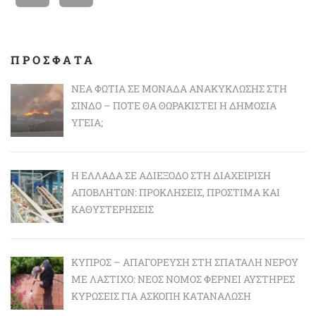
ΠΡΟΣΦΑΤΑ
ΝΈΑ ΦΩΤΙΆ ΣΕ ΜΟΝΆΔΑ ΑΝΑΚΎΚΛΩΣΗΣ ΣΤΗ
ΣΊΝΔΟ – ΠΌΤΕ ΘΑ ΘΩΡΑΚΙΣΤΕΊ Η ΔΗΜΌΣΙΑ
ΥΓΕΊΑ;
Η ΕΛΛΆΔΑ ΣΕ ΑΔΙΈΞΟΔΟ ΣΤΗ ΔΙΑΧΕΊΡΙΣΗ
ΑΠΟΒΛΉΤΩΝ: ΠΡΟΚΛΉΣΕΙΣ, ΠΡΌΣΤΙΜΑ ΚΑΙ
ΚΑΘΥΣΤΕΡΉΣΕΙΣ
ΚΎΠΡΟΣ – ΑΠΑΓΌΡΕΥΣΗ ΣΤΗ ΣΠΑΤΆΛΗ ΝΕΡΟΎ
ΜΕ ΛΆΣΤΙΧΟ: ΝΈΟΣ ΝΌΜΟΣ ΦΈΡΝΕΙ ΑΥΣΤΗΡΈΣ
ΚΥΡΏΣΕΙΣ ΓΙΑ ΆΣΚΟΠΗ ΚΑΤΑΝΆΛΩΣΗ