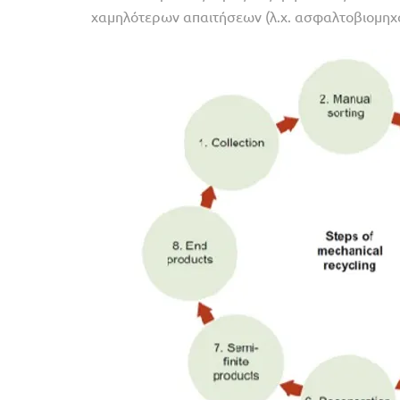
χαμηλότερων απαιτήσεων (λ.χ. ασφαλτοβιομηχα