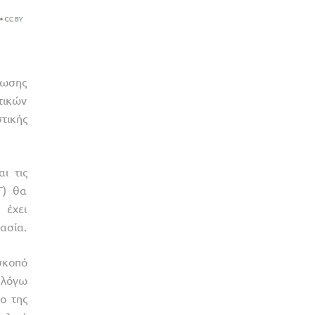
ίωσης
τικών
τικής
ι τις
Γ) θα
 έχει
ασία.
σκοπό
 λόγω
ο της