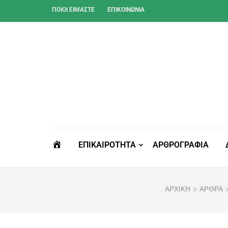
Skip
ΠΟΙΟΙ ΕΊΜΑΣΤΕ
ΕΠΙΚΟΙΝΩΝΊΑ
to
content
(Press
Enter)
ΑΡΧΙΚΗ
ΕΠΙΚΑΙΡΟΤΗΤΑ
ΑΡΘΡΟΓΡΑΦΙΑ
ΑΡΧΙΚΗ
>
ΑΡΘΡΑ