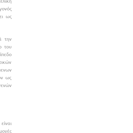
ελική
γονός
ει ως
ά την
ο του
ίπεδο
τικών
μενων
ον ως
γενών
είναι
μογές