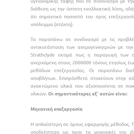
υγειονομικής ταφής που σε συνδυασμό με τη
διάθεση ως την ύστατη εναλλακτική λύση, οδή
ότι σημαντικό ποσοστό του προς επεξεργασί
υπόλειμμα (στάχτη).
Τα παραπάνω σε συνδυασμό με τις προβλέ
αντικατάσταση των ανεμογεννητριών με την 
Strathclyde εκτιμά πως η παραγωγή των 
ανερχόμενη στους 2000000 τόνους ετησίως έω
μεθόδων επεξεργασίας. Οι παραπάνω διαδ
αποβλήτων. Επιπρόσθετα στοχεύουν στην α
ανακτώμενα υλικά που αξιοποιούνται σε ποι
υλικών.
Οι
σημαντικότερες
εξ’
αυτών
είναι
:
Μηχανική
επεξεργασία
Η απλούστερη σε όρους εφαρμογής μέθοδος. Το
υποδεέστερο ως προς τις μηχανικές του ιδ