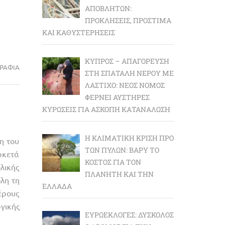
ΑΠΟΒΛΉΤΩΝ:
ΠΡΟΚΛΉΣΕΙΣ, ΠΡΌΣΤΙΜΑ
ΚΑΙ ΚΑΘΥΣΤΕΡΉΣΕΙΣ
ΚΎΠΡΟΣ – ΑΠΑΓΌΡΕΥΣΗ
ΡΑΦΙΑ
ΣΤΗ ΣΠΑΤΆΛΗ ΝΕΡΟΎ ΜΕ
ΛΆΣΤΙΧΟ: ΝΈΟΣ ΝΌΜΟΣ
ΦΈΡΝΕΙ ΑΥΣΤΗΡΈΣ
ΚΥΡΏΣΕΙΣ ΓΙΑ ΆΣΚΟΠΗ ΚΑΤΑΝΆΛΩΣΗ
Η ΚΛΙΜΑΤΙΚΉ ΚΡΊΣΗ ΠΡΟ
η του
ΤΩΝ ΠΥΛΏΝ: BΑΡΎ ΤΟ
ρκετά
ΚΌΣΤΟΣ ΓΙΑ ΤΟΝ
λικής
ΠΛΑΝΉΤΗ ΚΑΙ ΤΗΝ
λη τη
ΕΛΛΆΔΑ
έρους
γικής
ΕΥΡΩΕΚΛΟΓΈΣ: ΔΎΣΚΟΛΟΣ