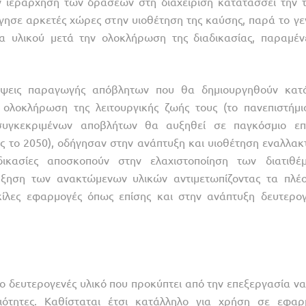
ν ιεράρχηση των δράσεων στη διαχείριση κατατάσσει την τ
γησε αρκετές χώρες στην υιοθέτηση της καύσης, παρά το γε
α υλικού μετά την ολοκλήρωση της διαδικασίας, παραμέν
ψεις παραγωγής απόβλητων που θα δημιουργηθούν κατ
ολοκλήρωση της λειτουργικής ζωής τους (το πανεπιστήμι
συγκεκριμένων αποβλήτων θα αυξηθεί σε παγκόσμιο επ
ς το 2050), οδήγησαν στην ανάπτυξη και υιοθέτηση εναλλακ
ικασίες αποσκοπούν στην ελαχιστοποίηση των διατιθέ
ύξηση των ανακτώμενων υλικών αντιμετωπίζοντας τα πλέ
κίλες εφαρμογές όπως επίσης και στην ανάπτυξη δευτερο
 δευτερογενές υλικό που προκύπτει από την επεξεργασία να 
ιότητες. Καθίσταται έτσι κατάλληλο για χρήση σε εφαρ