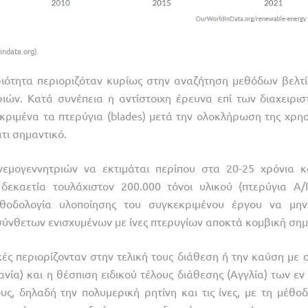
ndata.org).
ριότητα περιοριζόταν κυρίως στην αναζήτηση μεθόδων βελτ
ών. Κατά συνέπεια η αντίστοιχη έρευνα επί των διαχειρισ
κριμένα τα πτερύγια (blades) μετά την ολοκλήρωση της χρησ
τι σημαντικό.
μογεννητριών να εκτιμάται περίπου στα 20-25 χρόνια κα
εκαετία τουλάχιστον 200.000 τόνοι υλικού (πτερύγια Α/
θοδολογία υλοποίησης του συγκεκριμένου έργου να μην
 σύνθετων ενισχυμένων με ίνες πτερυγίων αποκτά κομβική σημ
ές περιορίζονταν στην τελική τους διάθεση ή την καύση με 
ία) και η θέσπιση ειδικού τέλους διάθεσης (Αγγλία) των εν
ς, δηλαδή την πολυμερική ρητίνη και τις ίνες, με τη μέθοδ