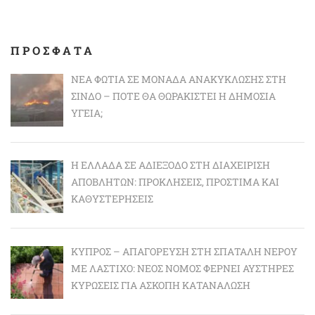
ΠΡΟΣΦΑΤΑ
ΝΈΑ ΦΩΤΙΆ ΣΕ ΜΟΝΆΔΑ ΑΝΑΚΎΚΛΩΣΗΣ ΣΤΗ
ΣΊΝΔΟ – ΠΌΤΕ ΘΑ ΘΩΡΑΚΙΣΤΕΊ Η ΔΗΜΌΣΙΑ
ΥΓΕΊΑ;
Η ΕΛΛΆΔΑ ΣΕ ΑΔΙΈΞΟΔΟ ΣΤΗ ΔΙΑΧΕΊΡΙΣΗ
ΑΠΟΒΛΉΤΩΝ: ΠΡΟΚΛΉΣΕΙΣ, ΠΡΌΣΤΙΜΑ ΚΑΙ
ΚΑΘΥΣΤΕΡΉΣΕΙΣ
ΚΎΠΡΟΣ – ΑΠΑΓΌΡΕΥΣΗ ΣΤΗ ΣΠΑΤΆΛΗ ΝΕΡΟΎ
ΜΕ ΛΆΣΤΙΧΟ: ΝΈΟΣ ΝΌΜΟΣ ΦΈΡΝΕΙ ΑΥΣΤΗΡΈΣ
ΚΥΡΏΣΕΙΣ ΓΙΑ ΆΣΚΟΠΗ ΚΑΤΑΝΆΛΩΣΗ