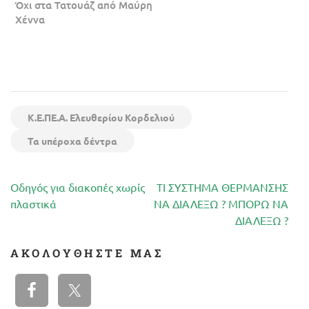
Όχι στα Τατουάζ από Μαύρη
Χέννα
Κ.Ε.ΠΕ.Α. Ελευθερίου Κορδελιού
Τα υπέροχα δέντρα
Πλοήγηση
Οδηγός για διακοπές χωρίς
ΤΙ ΣΥΣΤΗΜΑ ΘΕΡΜΑΝΣΗΣ
άρθρων
πλαστικά
ΝΑ ΔΙΑΛΕΞΩ ? ΜΠΟΡΩ ΝΑ
ΔΙΑΛΕΞΩ ?
ΑΚΟΛΟΥΘΉΣΤΕ ΜΑΣ