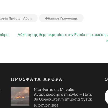
λογία Πράσινη Λύση
Φίλιππος Γκανούλης
τρώμα
Αύξηση της θερμοκρασίας στην Ευρώπη σε σχέση μ
ΠΡΟΣΦΑΤΑ ΑΡΘΡΑ
Νέα Φωτιά σε Μονάδα
ς
Ανακύκλωσης στη Σίνδο – Πότε
θα Θωρακιστεί η Δημόσια Υγεία;
14 ΙΟΥΛΊΟΥ, 2025