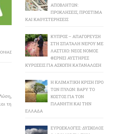
ΑΠΟΒΛΉΤΩΝ:
ΠΡΟΚΛΉΣΕΙΣ, ΠΡΌΣΤΙΜΑ
ΚΑΙ ΚΑΘΥΣΤΕΡΉΣΕΙΣ
ΚΎΠΡΟΣ – ΑΠΑΓΌΡΕΥΣΗ
ΣΤΗ ΣΠΑΤΆΛΗ ΝΕΡΟΎ ΜΕ
ΛΆΣΤΙΧΟ: ΝΈΟΣ ΝΌΜΟΣ
ΔΟΝΊΑΣ
ΦΈΡΝΕΙ ΑΥΣΤΗΡΈΣ
ΚΥΡΏΣΕΙΣ ΓΙΑ ΆΣΚΟΠΗ ΚΑΤΑΝΆΛΩΣΗ
Η ΚΛΙΜΑΤΙΚΉ ΚΡΊΣΗ ΠΡΟ
ΤΩΝ ΠΥΛΏΝ: BΑΡΎ ΤΟ
Λύση,
ΚΌΣΤΟΣ ΓΙΑ ΤΟΝ
αι τη
ΠΛΑΝΉΤΗ ΚΑΙ ΤΗΝ
ΕΛΛΆΔΑ
ΕΥΡΩΕΚΛΟΓΈΣ: ΔΎΣΚΟΛΟΣ