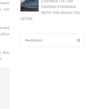
Ο ΔΡΌΜΟΣ ΓΙΑ ΤΗΝ
έχουν
ΠΡΆΣΙΝΗ ΣΥΜΦΩΝΊΑ
, του
ΜΕΤΆ ΤΗΝ ΆΝΟΔΟ ΤΗΣ
ΔΕΞΙΆΣ
στική
ιλές»
Αναζήτηση
για:
ς δύο
5.