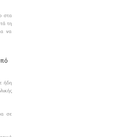
ο στα
τά τη
ια να
ωπό
ε ήδη
λικής
μα σε
ατικά