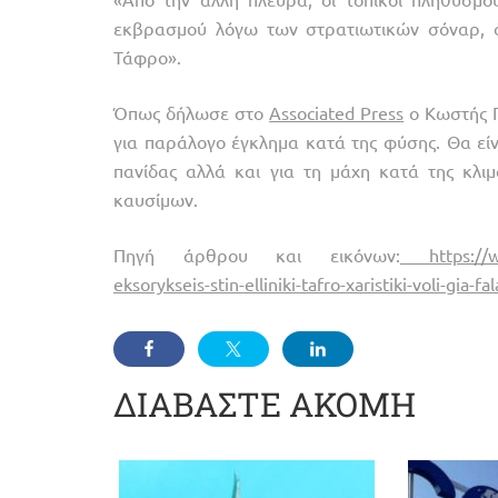
εκβρασμού λόγω των στρατιωτικών σόναρ, ό
Τάφρο».
Όπως δήλωσε στο
Associated Press
ο Κωστής Γ
για παράλογο έγκλημα κατά της φύσης. Θα είνα
πανίδας αλλά και για τη μάχη κατά της κλι
καυσίμων.
Πηγή άρθρου και εικόνων:
https://www
eksorykseis-stin-elliniki-tafro-xaristiki-voli-gia-fa
ΔΙΑΒΑΣΤΕ ΑΚΟΜΗ