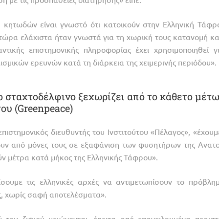
 κητωδών είναι γνωστό ότι κατοικούν στην Ελληνική Τάφρ
 τώρα ελάχιστα ήταν γνωστά για τη χωρική τους κατανομή κα
ντικής επιστημονικής πληροφορίας έχει χρησιμοποιηθεί γ
εισμικών ερευνών κατά τη διάρκεια της χειμερινής περιόδου».
ο σταχτοδέλφινο ξεχωρίζει από το κάθετο μέτ
του (Greenpeace)
ιστημονικός διευθυντής του Ινστιτούτου «Πέλαγος», «έχουμ
σουν από μόνες τους σε εξαφάνιση των φυσητήρων της Ανατο
ύν μέτρα κατά μήκος της Ελληνικής Τάφρου».
σουμε τις ελληνικές αρχές να αντιμετωπίσουν το πρόβλη
ς, χωρίς σαφή αποτελέσματα».
 του ζιφιού μειώνονται, έπειτα από επανειλημμένα περιστ