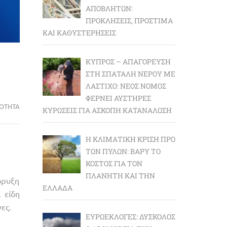
ΑΠΟΒΛΉΤΩΝ:
ΠΡΟΚΛΉΣΕΙΣ, ΠΡΌΣΤΙΜΑ
ΚΑΙ ΚΑΘΥΣΤΕΡΉΣΕΙΣ
ΚΎΠΡΟΣ – ΑΠΑΓΌΡΕΥΣΗ
ΣΤΗ ΣΠΑΤΆΛΗ ΝΕΡΟΎ ΜΕ
ΛΆΣΤΙΧΟ: ΝΈΟΣ ΝΌΜΟΣ
ΦΈΡΝΕΙ ΑΥΣΤΗΡΈΣ
ΡΌΤΗΤΑ
ΚΥΡΏΣΕΙΣ ΓΙΑ ΆΣΚΟΠΗ ΚΑΤΑΝΆΛΩΣΗ
Η ΚΛΙΜΑΤΙΚΉ ΚΡΊΣΗ ΠΡΟ
ΤΩΝ ΠΥΛΏΝ: BΑΡΎ ΤΟ
ΚΌΣΤΟΣ ΓΙΑ ΤΟΝ
ΠΛΑΝΉΤΗ ΚΑΙ ΤΗΝ
όρυξη
ΕΛΛΆΔΑ
 είδη
ες.
ΕΥΡΩΕΚΛΟΓΈΣ: ΔΎΣΚΟΛΟΣ