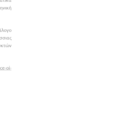
ηνική
άλογο
σσιας
υκτών
ce-oi-