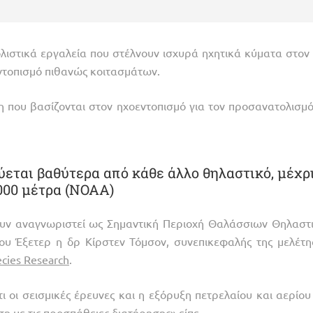
ολιστικά εργαλεία που στέλνουν ισχυρά ηχητικά κύματα στον
εντοπισμό πιθανώς κοιτασμάτων.
τη που βασίζονται στον ηχοεντοπισμό για τον προσανατολισμό
αδύεται βαθύτερα από κάθε άλλο θηλαστικό, μέχρ
000 μέτρα (NOAA)
ουν αναγνωριστεί ως Σημαντική Περιοχή Θαλάσσιων Θηλαστ
ου Έξετερ η δρ Κίρστεν Τόμσον, συνεπικεφαλής της μελέτη
cies Research
.
 οι σεισμικές έρευνες και η εξόρυξη πετρελαίου και αερίου
η με τις προσπάθειες διατήρησης» είπε.