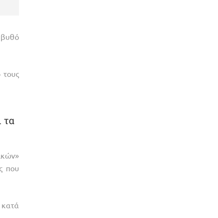
 βυθό
 τους
ι τα
ικών»
ς που
 κατά