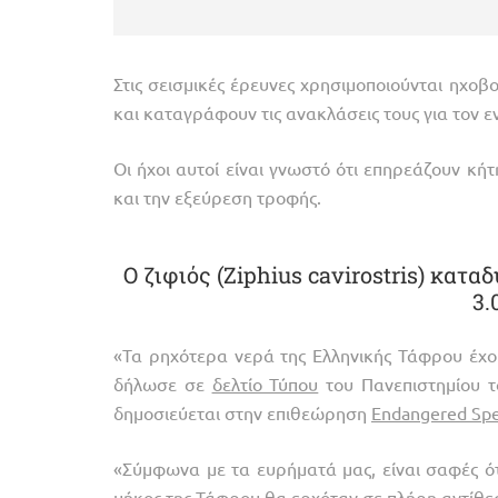
Στις σεισμικές έρευνες χρησιμοποιούνται ηχοβ
και καταγράφουν τις ανακλάσεις τους για τον 
Οι ήχοι αυτοί είναι γνωστό ότι επηρεάζουν κή
και την εξεύρεση τροφής.
O ζιφιός (Ziphius cavirostris) κατ
3.
«Τα ρηχότερα νερά της Ελληνικής Τάφρου έχ
δήλωσε σε
δελτίο Τύπου
του Πανεπιστημίου τ
δημοσιεύεται στην επιθεώρηση
Endangered Spe
«Σύμφωνα με τα ευρήματά μας, είναι σαφές ότι
μήκος της Τάφρου θα ερχόταν σε πλήρη αντίθεσ