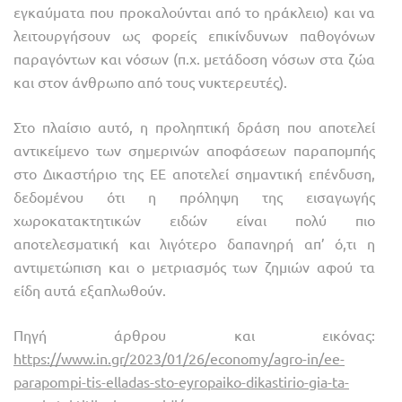
εγκαύματα που προκαλούνται από το ηράκλειο) και να
λειτουργήσουν ως φορείς επικίνδυνων παθογόνων
παραγόντων και νόσων (π.χ. μετάδοση νόσων στα ζώα
και στον άνθρωπο από τους νυκτερευτές).
Στο πλαίσιο αυτό, η προληπτική δράση που αποτελεί
αντικείμενο των σημερινών αποφάσεων παραπομπής
στο Δικαστήριο της ΕΕ αποτελεί σημαντική επένδυση,
δεδομένου ότι η πρόληψη της εισαγωγής
χωροκατακτητικών ειδών είναι πολύ πιο
αποτελεσματική και λιγότερο δαπανηρή απ’ ό,τι η
αντιμετώπιση και ο μετριασμός των ζημιών αφού τα
είδη αυτά εξαπλωθούν.
Πηγή άρθρου και εικόνας:
https://www.in.gr/2023/01/26/economy/agro-in/ee-
parapompi-tis-elladas-sto-eyropaiko-dikastirio-gia-ta-