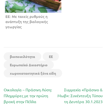
ΕΕ: Με ταχείς ρυθμούς η
ανάπτυξη της βιολογικής
γεωργίας
βιοποικιλότητα
ΕΕ
Ευρωπαϊκό Δικαστήριο
χωροκατακτητικά ξένα είδη
Πλοήγηση
Οικολογία – Πράσινη Λύση:
Συμμαχία «Πράσινο &
άρθρων
Πλημμύρες με την πρώτη
Μωβ»: Συνέντευξη Τύπου
βροχή στην Πέλλα
τη Δευτέρα 30.1.2023