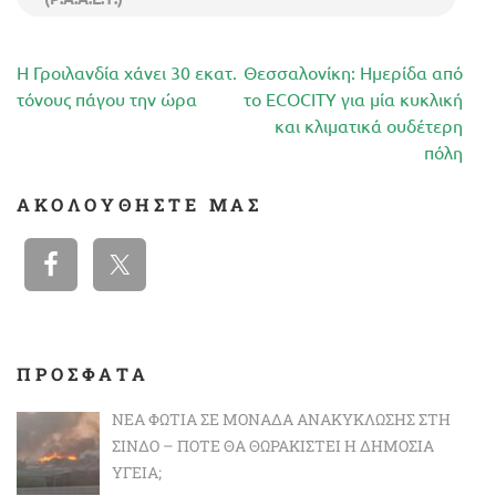
Πλοήγηση
Η Γροιλανδία χάνει 30 εκατ.
Θεσσαλονίκη: Ημερίδα από
άρθρων
τόνους πάγου την ώρα
το ECOCITY για μία κυκλική
και κλιματικά ουδέτερη
πόλη
ΑΚΟΛΟΥΘΉΣΤΕ ΜΑΣ
ΠΡΟΣΦΑΤΑ
ΝΈΑ ΦΩΤΙΆ ΣΕ ΜΟΝΆΔΑ ΑΝΑΚΎΚΛΩΣΗΣ ΣΤΗ
ΣΊΝΔΟ – ΠΌΤΕ ΘΑ ΘΩΡΑΚΙΣΤΕΊ Η ΔΗΜΌΣΙΑ
ΥΓΕΊΑ;