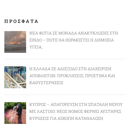
ΠΡΟΣΦΑΤΑ
ΝΈΑ ΦΩΤΙΆ ΣΕ ΜΟΝΆΔΑ ΑΝΑΚΎΚΛΩΣΗΣ ΣΤΗ
ΣΊΝΔΟ – ΠΌΤΕ ΘΑ ΘΩΡΑΚΙΣΤΕΊ Η ΔΗΜΌΣΙΑ
ΥΓΕΊΑ;
Η ΕΛΛΆΔΑ ΣΕ ΑΔΙΈΞΟΔΟ ΣΤΗ ΔΙΑΧΕΊΡΙΣΗ
ΑΠΟΒΛΉΤΩΝ: ΠΡΟΚΛΉΣΕΙΣ, ΠΡΌΣΤΙΜΑ ΚΑΙ
ΚΑΘΥΣΤΕΡΉΣΕΙΣ
ΚΎΠΡΟΣ – ΑΠΑΓΌΡΕΥΣΗ ΣΤΗ ΣΠΑΤΆΛΗ ΝΕΡΟΎ
ΜΕ ΛΆΣΤΙΧΟ: ΝΈΟΣ ΝΌΜΟΣ ΦΈΡΝΕΙ ΑΥΣΤΗΡΈΣ
ΚΥΡΏΣΕΙΣ ΓΙΑ ΆΣΚΟΠΗ ΚΑΤΑΝΆΛΩΣΗ