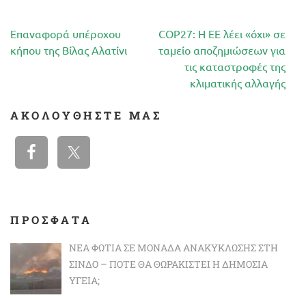
Πλοήγηση
Επαναφορά υπέροχου
COP27: Η ΕΕ λέει «όχι» σε
άρθρων
κήπου της Βίλας Αλατίνι
ταμείο αποζημιώσεων για
τις καταστροφές της
κλιματικής αλλαγής
ΑΚΟΛΟΥΘΉΣΤΕ ΜΑΣ
ΠΡΟΣΦΑΤΑ
ΝΈΑ ΦΩΤΙΆ ΣΕ ΜΟΝΆΔΑ ΑΝΑΚΎΚΛΩΣΗΣ ΣΤΗ
ΣΊΝΔΟ – ΠΌΤΕ ΘΑ ΘΩΡΑΚΙΣΤΕΊ Η ΔΗΜΌΣΙΑ
ΥΓΕΊΑ;