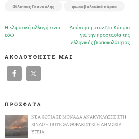
Φίλιππος Γκανούλης
φωτοβολταϊκό πάρκο
Πλοήγηση
Η κλιματική αλλαγή είναι
Απάντηση στον Ντι Κάπριο
άρθρων
εδώ
για την προστασία της
ελληνικής βιοποικιλότητας
ΑΚΟΛΟΥΘΉΣΤΕ ΜΑΣ
ΠΡΟΣΦΑΤΑ
ΝΈΑ ΦΩΤΙΆ ΣΕ ΜΟΝΆΔΑ ΑΝΑΚΎΚΛΩΣΗΣ ΣΤΗ
ΣΊΝΔΟ – ΠΌΤΕ ΘΑ ΘΩΡΑΚΙΣΤΕΊ Η ΔΗΜΌΣΙΑ
ΥΓΕΊΑ;