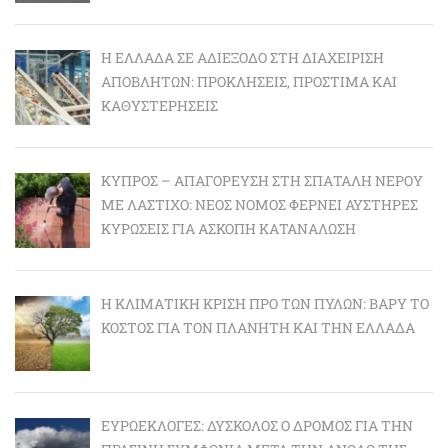
Η ΕΛΛΆΔΑ ΣΕ ΑΔΙΈΞΟΔΟ ΣΤΗ ΔΙΑΧΕΊΡΙΣΗ
ΑΠΟΒΛΉΤΩΝ: ΠΡΟΚΛΉΣΕΙΣ, ΠΡΌΣΤΙΜΑ ΚΑΙ
ΚΑΘΥΣΤΕΡΉΣΕΙΣ
ΚΎΠΡΟΣ – ΑΠΑΓΌΡΕΥΣΗ ΣΤΗ ΣΠΑΤΆΛΗ ΝΕΡΟΎ
ΜΕ ΛΆΣΤΙΧΟ: ΝΈΟΣ ΝΌΜΟΣ ΦΈΡΝΕΙ ΑΥΣΤΗΡΈΣ
ΚΥΡΏΣΕΙΣ ΓΙΑ ΆΣΚΟΠΗ ΚΑΤΑΝΆΛΩΣΗ
Η ΚΛΙΜΑΤΙΚΉ ΚΡΊΣΗ ΠΡΟ ΤΩΝ ΠΥΛΏΝ: BΑΡΎ ΤΟ
ΚΌΣΤΟΣ ΓΙΑ ΤΟΝ ΠΛΑΝΉΤΗ ΚΑΙ ΤΗΝ ΕΛΛΆΔΑ
ΕΥΡΩΕΚΛΟΓΈΣ: ΔΎΣΚΟΛΟΣ Ο ΔΡΌΜΟΣ ΓΙΑ ΤΗΝ