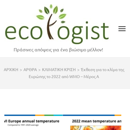
Skip
to
content
(Press
Enter)
Πράσινες απόψεις για ένα βιώσιμο μέλλον!
ΑΡΧΙΚΗ
>
ΑΡΘΡΑ
>
ΚΛΙΜΑΤΙΚΗ ΚΡΙΣΗ
>
Έκθεση για το κλίμα της
Ευρώπης το 2022 από WMO – Μέρος Α