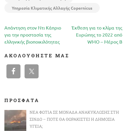
Υπηρεσία Κλιματικής Αλλαγής Copernicus
Πλοήγηση
Απάντηση στον Ντι Κάπριο
Έκθεση για το κλίμα της
άρθρων
για την προστασία της
Ευρώπης το 2022 από
ελληνικής βιοποικιλότητας
WMO – Μέρος Β
ΑΚΟΛΟΥΘΉΣΤΕ ΜΑΣ
ΠΡΟΣΦΑΤΑ
ΝΈΑ ΦΩΤΙΆ ΣΕ ΜΟΝΆΔΑ ΑΝΑΚΎΚΛΩΣΗΣ ΣΤΗ
ΣΊΝΔΟ – ΠΌΤΕ ΘΑ ΘΩΡΑΚΙΣΤΕΊ Η ΔΗΜΌΣΙΑ
ΥΓΕΊΑ;