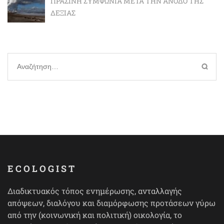
ΠΡΆΣΙΝΗ ΣΥΜΦΩΝΊΑ ΜΕΤΆ ΤΗΝ ΆΝΟΔΟ ΤΗΣ
ΔΕΞΙΆΣ
Αναζήτηση
για:
ECOLOGIST
Διαδικτυακός τόπος ενημέρωσης, ανταλλαγής
απόψεων, διαλόγου και διαμόρφωσης προτάσεων γύρω
από την (κοινωνική και πολιτική) οικολογία, το