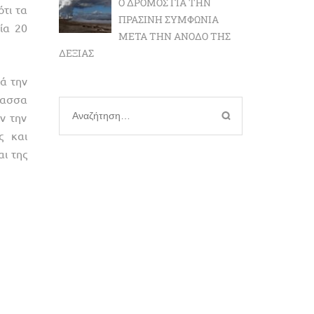
Ο ΔΡΌΜΟΣ ΓΙΑ ΤΗΝ
ότι τα
ΠΡΆΣΙΝΗ ΣΥΜΦΩΝΊΑ
ία 20
ΜΕΤΆ ΤΗΝ ΆΝΟΔΟ ΤΗΣ
ΔΕΞΙΆΣ
ά την
λασσα
Αναζήτηση
ν την
για:
ς και
ι της