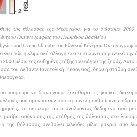
άθμης της θάλασσας της Μεσογείου, για το διάστημα 2000–
Κέντρου Ωκεανογραφίας του Ηνωμένου Βασιλείου
 Physics and Ocean Climate του Εθνικού Κέντρου Ωκεανογραφί
ίχνει πώς η κλιματική αλλαγή έχει επιταχύνει σημαντικά την 
 2000 μέσω της αυξημένης τήξης του πάγου της ξηράς. Αυτό ι
λασσα του Λεβάντε (ανατολική Μεσόγειος), όπου η στάθμη ανε
 Μεσόγειο».
που μπορούμε να διακρίνουμε ξεκάθαρα τις φυσικές διακυμά
ς αλλαγές που προκύπτουν από τη συνεχή ανθρώπινη επίδρασ
ηρήσεις. Το πετύχαμε αυτό αναλύοντας δεδομένα από μετ
με μοτίβα απόκρισης της στάθμης της θάλασσας στο λιώσιμ
η της θάλασσας ανεβαίνει χιλιάδες μίλια μακριά από λι