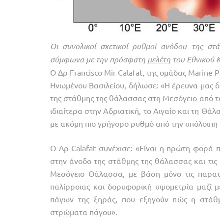
Οι συνολικοί σχετικοί ρυθμοί ανόδου της στ
σύμφωνα με την πρόσφατη
μελέτη
του Εθνικού 
Ο Δρ Francisco Mir Calafat, της ομάδας Marine
Ηνωμένου Βασιλείου, δήλωσε: «Η έρευνα μας δε
της στάθμης της θάλασσας στη Μεσόγειο από το
ιδιαίτερα στην Αδριατική, το Αιγαίο και τη Θά
με ακόμη πιο γρήγορο ρυθμό από την υπόλοιπη
Ο Δρ Calafat συνέχισε: «Είναι η πρώτη φορά 
στην άνοδο της στάθμης της θάλασσας και τι
Μεσόγειο Θάλασσα, με βάση μόνο τις παρατ
παλίρροιας και δορυφορική υψομετρία μαζί 
πάγων της ξηράς, που εξηγούν πώς η στάθμ
στρώματα πάγου».