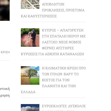
ΑΠΟΒΛΉΤΩΝ:
ΠΡΟΚΛΉΣΕΙΣ, ΠΡΌΣΤΙΜΑ
ΚΑΙ ΚΑΘΥΣΤΕΡΉΣΕΙΣ
ΚΎΠΡΟΣ – ΑΠΑΓΌΡΕΥΣΗ
ΣΤΗ ΣΠΑΤΆΛΗ ΝΕΡΟΎ ΜΕ
ΛΆΣΤΙΧΟ: ΝΈΟΣ ΝΌΜΟΣ
ΦΈΡΝΕΙ ΑΥΣΤΗΡΈΣ
 ΚΡΙΣΗ
ΚΥΡΏΣΕΙΣ ΓΙΑ ΆΣΚΟΠΗ ΚΑΤΑΝΆΛΩΣΗ
Η ΚΛΙΜΑΤΙΚΉ ΚΡΊΣΗ ΠΡΟ
ΤΩΝ ΠΥΛΏΝ: BΑΡΎ ΤΟ
ΚΌΣΤΟΣ ΓΙΑ ΤΟΝ
ΠΛΑΝΉΤΗ ΚΑΙ ΤΗΝ
ντική
ΕΛΛΆΔΑ
τρηση
ΕΥΡΩΕΚΛΟΓΈΣ: ΔΎΣΚΟΛΟΣ