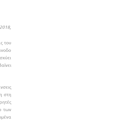
2018,
ας του
άνοδο
σχύει
βαίνει
νσεις
η στη
ρητές
ο των
ωμένα