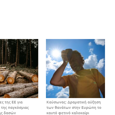
ες της ΕΕ για
Καύσωνας: Δραματική αύξηση
 της παγκόσμιας
των θανάτων στην Ευρώπη το
ης δασών
καυτό φετινό καλοκαίρι