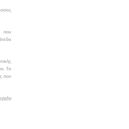
ασσας
ς που
ίπεδα
τικής
ν. Τα
ς που
raphy