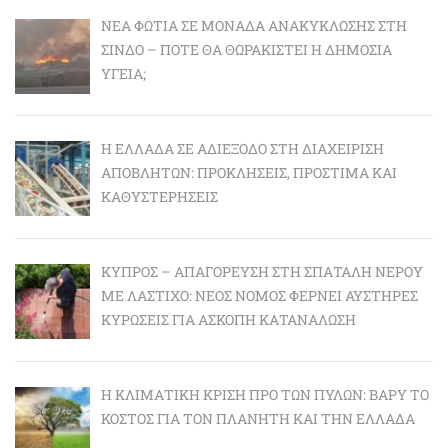
ΝΈΑ ΦΩΤΙΆ ΣΕ ΜΟΝΆΔΑ ΑΝΑΚΎΚΛΩΣΗΣ ΣΤΗ
ΣΊΝΔΟ – ΠΌΤΕ ΘΑ ΘΩΡΑΚΙΣΤΕΊ Η ΔΗΜΌΣΙΑ
ΥΓΕΊΑ;
Η ΕΛΛΆΔΑ ΣΕ ΑΔΙΈΞΟΔΟ ΣΤΗ ΔΙΑΧΕΊΡΙΣΗ
ΑΠΟΒΛΉΤΩΝ: ΠΡΟΚΛΉΣΕΙΣ, ΠΡΌΣΤΙΜΑ ΚΑΙ
ΚΑΘΥΣΤΕΡΉΣΕΙΣ
ΚΎΠΡΟΣ – ΑΠΑΓΌΡΕΥΣΗ ΣΤΗ ΣΠΑΤΆΛΗ ΝΕΡΟΎ
ΜΕ ΛΆΣΤΙΧΟ: ΝΈΟΣ ΝΌΜΟΣ ΦΈΡΝΕΙ ΑΥΣΤΗΡΈΣ
ΚΥΡΏΣΕΙΣ ΓΙΑ ΆΣΚΟΠΗ ΚΑΤΑΝΆΛΩΣΗ
Η ΚΛΙΜΑΤΙΚΉ ΚΡΊΣΗ ΠΡΟ ΤΩΝ ΠΥΛΏΝ: BΑΡΎ ΤΟ
ΚΌΣΤΟΣ ΓΙΑ ΤΟΝ ΠΛΑΝΉΤΗ ΚΑΙ ΤΗΝ ΕΛΛΆΔΑ