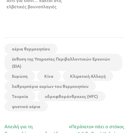
Αντί για χιόνι… κάκτοι στις
ελβετικές βουνοπλαγιές
αέρια θερμοκηπίου
έκθεση της Υπηρεσίας Περιβαλλοντικών Ερευνών
(EIA)
Ευρώπη
Κίνα
Κλιματική Αλλαγή
λαθρεμπόριο αερίων του θερμοκηπίου
Τουρκία
υδροφθοράνθρακες (HFC)
ψυκτικά αέρια
Πλοήγηση
Απειλή για τη
«Περίπατο» πάει ο στόχος