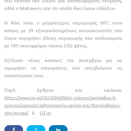
νέα έκθεση δεν έδωσε μια αναθεωρημένη εκτίμηση,
αλλά ο Walravens είπε ότι «πολύ λίγα έχουν αλλάξει».
Η Κίνα είναι ο μεγαλύτερος παραγωγός HFC στον
κόσμο, με 39 εξουσιοδοτημένους κατασκευαστές που
έχουν χορηγήσει άδειες παραγωγής που ισοδυναμούν
με 185 εκατομμύρια τόνους CO2 φέτος.
Εξέδωσε νέους κανόνες τον Δεκέμβριο για να
τιμωρήσει τις επιχειρήσεις που υπερβαίνουν τις
ποσοστώσεις τους.
Πηγή άρθρου και εικόνων:
https://www.in.gr/2024/04/08/in-science/perivallon-b-
science/agnosto-lathremporio-aerion-tou-thermokipiou-
stin-eyropi/
&
OT.gr