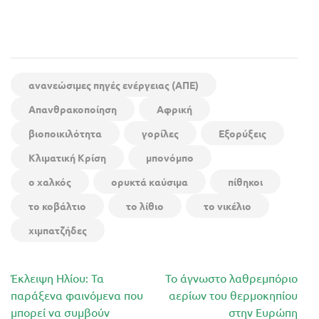
ανανεώσιμες πηγές ενέργειας (ΑΠΕ)
Απανθρακοποίηση
Αφρική
βιοποικιλότητα
γορίλες
Εξορύξεις
Κλιματική Κρίση
μπονόμπο
ο χαλκός
ορυκτά καύσιμα
πίθηκοι
το κοβάλτιο
το λίθιο
το νικέλιο
χιμπατζήδες
Πλοήγηση
Έκλειψη Ηλίου: Τα
Το άγνωστο λαθρεμπόριο
άρθρων
παράξενα φαινόμενα που
αερίων του θερμοκηπίου
μπορεί να συμβούν
στην Ευρώπη