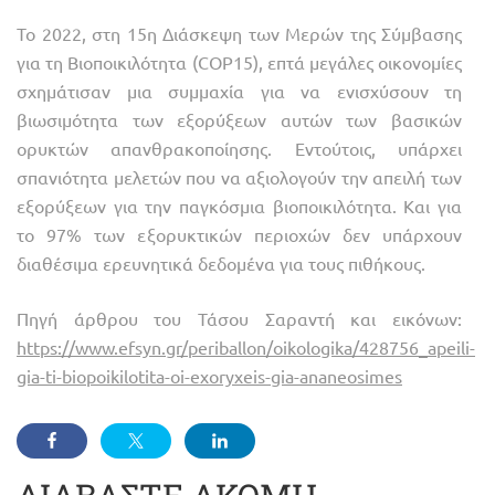
Το 2022, στη 15η Διάσκεψη των Μερών της Σύμβασης
για τη Βιοποικιλότητα (COP15), επτά μεγάλες οικονομίες
σχημάτισαν μια συμμαχία για να ενισχύσουν τη
βιωσιμότητα των εξορύξεων αυτών των βασικών
ορυκτών απανθρακοποίησης. Εντούτοις, υπάρχει
σπανιότητα μελετών που να αξιολογούν την απειλή των
εξορύξεων για την παγκόσμια βιοποικιλότητα. Και για
το 97% των εξορυκτικών περιοχών δεν υπάρχουν
διαθέσιμα ερευνητικά δεδομένα για τους πιθήκους.
Πηγή άρθρου του Τάσου Σαραντή και εικόνων:
https://www.efsyn.gr/periballon/oikologika/428756_apeili-
gia-ti-biopoikilotita-oi-exoryxeis-gia-ananeosimes