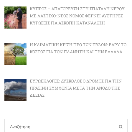
ΚΎΠΡΟΣ – ΑΠΑΓΌΡΕΥΣΗ ΣΤΗ ΣΠΑΤΆΛΗ ΝΕΡΟΎ
ΜΕ ΛΆΣΤΙΧΟ: ΝΈΟΣ ΝΌΜΟΣ ΦΈΡΝΕΙ ΑΥΣΤΗΡΈΣ
ΚΥΡΏΣΕΙΣ ΓΙΑ ΆΣΚΟΠΗ ΚΑΤΑΝΆΛΩΣΗ
Η ΚΛΙΜΑΤΙΚΉ ΚΡΊΣΗ ΠΡΟ ΤΩΝ ΠΥΛΏΝ: BΑΡΎ ΤΟ
ΚΌΣΤΟΣ ΓΙΑ ΤΟΝ ΠΛΑΝΉΤΗ ΚΑΙ ΤΗΝ ΕΛΛΆΔΑ
ΕΥΡΩΕΚΛΟΓΈΣ: ΔΎΣΚΟΛΟΣ Ο ΔΡΌΜΟΣ ΓΙΑ ΤΗΝ
ΠΡΆΣΙΝΗ ΣΥΜΦΩΝΊΑ ΜΕΤΆ ΤΗΝ ΆΝΟΔΟ ΤΗΣ
ΔΕΞΙΆΣ
Αναζήτηση