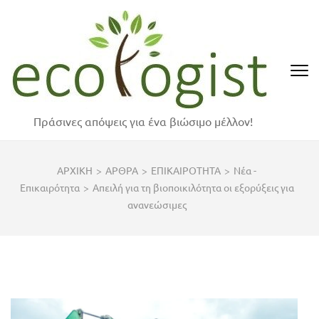
Skip
to
content
(Press
Enter)
Πράσινες απόψεις για ένα βιώσιμο μέλλον!
ΑΡΧΙΚΗ
>
ΑΡΘΡΑ
>
ΕΠΙΚΑΙΡΟΤΗΤΑ
>
Νέα -
Επικαιρότητα
>
Απειλή για τη βιοποικιλότητα οι εξορύξεις για
ανανεώσιμες