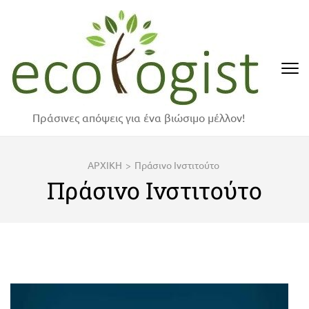
Skip
to
content
(Press
Enter)
Πράσινες απόψεις για ένα βιώσιμο μέλλον!
ΑΡΧΙΚΗ
>
Πράσινο Ινστιτούτο
Πράσινο Ινστιτούτο