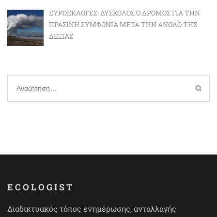
ΕΥΡΩΕΚΛΟΓΈΣ: ΔΎΣΚΟΛΟΣ Ο ΔΡΌΜΟΣ ΓΙΑ ΤΗΝ
ΠΡΆΣΙΝΗ ΣΥΜΦΩΝΊΑ ΜΕΤΆ ΤΗΝ ΆΝΟΔΟ ΤΗΣ
ΔΕΞΙΆΣ
Αναζήτηση
για:
ECOLOGIST
Διαδικτυακός τόπος ενημέρωσης, ανταλλαγής