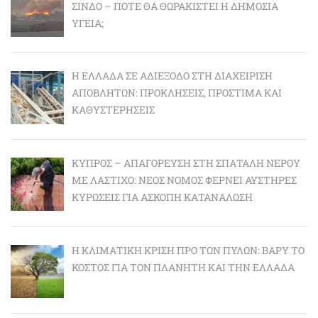
ΣΊΝΔΟ – ΠΌΤΕ ΘΑ ΘΩΡΑΚΙΣΤΕΊ Η ΔΗΜΌΣΙΑ
ΥΓΕΊΑ;
Η ΕΛΛΆΔΑ ΣΕ ΑΔΙΈΞΟΔΟ ΣΤΗ ΔΙΑΧΕΊΡΙΣΗ
ΑΠΟΒΛΉΤΩΝ: ΠΡΟΚΛΉΣΕΙΣ, ΠΡΌΣΤΙΜΑ ΚΑΙ
ΚΑΘΥΣΤΕΡΉΣΕΙΣ
ΚΎΠΡΟΣ – ΑΠΑΓΌΡΕΥΣΗ ΣΤΗ ΣΠΑΤΆΛΗ ΝΕΡΟΎ
ΜΕ ΛΆΣΤΙΧΟ: ΝΈΟΣ ΝΌΜΟΣ ΦΈΡΝΕΙ ΑΥΣΤΗΡΈΣ
ΚΥΡΏΣΕΙΣ ΓΙΑ ΆΣΚΟΠΗ ΚΑΤΑΝΆΛΩΣΗ
Η ΚΛΙΜΑΤΙΚΉ ΚΡΊΣΗ ΠΡΟ ΤΩΝ ΠΥΛΏΝ: BΑΡΎ ΤΟ
ΚΌΣΤΟΣ ΓΙΑ ΤΟΝ ΠΛΑΝΉΤΗ ΚΑΙ ΤΗΝ ΕΛΛΆΔΑ