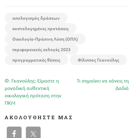
απολογισμός δράσεων
κοστολογημένες προτάσεις
Οικολογία-Πράσινη Λύση (ΟΠΛ)
περιφερειακές εκλογές 2023
προγραμματικές θέσεις
Φίλιππος Γκανούλης
Πλοήγηση
Φ. Γκανούλης: Είμαστε η
Τι σημαίνει να χάνεις τη
άρθρων
μοναδική αυθεντική
Δαδιά
οικολογική πρόταση στην
ΠΚΜ
ΑΚΟΛΟΥΘΉΣΤΕ ΜΑΣ