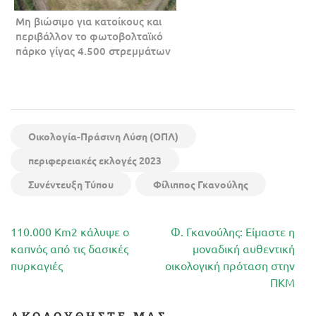
Μη βιώσιμο για κατοίκους και
περιβάλλον το φωτοβολταϊκό
πάρκο γίγας 4.500 στρεμμάτων
Οικολογία-Πράσινη Λύση (ΟΠΛ)
περιφερειακές εκλογές 2023
Συνέντευξη Τύπου
Φίλιππος Γκανούλης
Πλοήγηση
110.000 Km2 κάλυψε ο
Φ. Γκανούλης: Είμαστε η
άρθρων
καπνός από τις δασικές
μοναδική αυθεντική
πυρκαγιές
οικολογική πρόταση στην
ΠΚΜ
ΑΚΟΛΟΥΘΉΣΤΕ ΜΑΣ